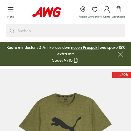
alt springen
Waren
Menü
Filialen
Wunschliste
Konto
Warenkorb
Kaufe mindestens 3 Artikel aus dem
neuen Prospekt
und spare 15%
extra mit
Code:
9710
-29
%