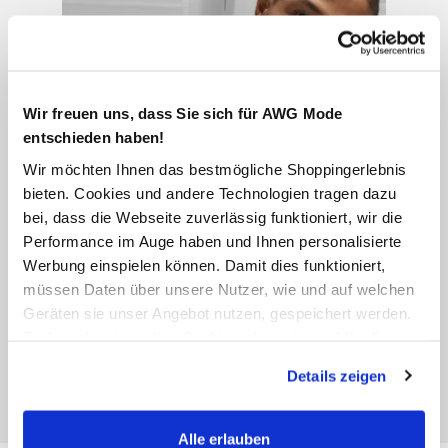
Wir freuen uns, dass Sie sich für AWG Mode
entschieden haben!
Wir möchten Ihnen das bestmögliche Shoppingerlebnis
bieten. Cookies und andere Technologien tragen dazu
bei, dass die Webseite zuverlässig funktioniert, wir die
Performance im Auge haben und Ihnen personalisierte
Werbung einspielen können. Damit dies funktioniert,
müssen Daten über unsere Nutzer, wie und auf welchen
Geräten sie unser Angebot nutzen, gespeichert werden.
Technisch notwendige Cookies, die zwingend für die
Bereitstellung der Funktionen der Webseite benötigt
Details zeigen
werden, werden bei der Nutzung der Webseite auf jeden
Fall gesetzt. Cookies von Drittanbietern für Analyse- oder
Trackingzwecke werden nur dann aktiviert, wenn Sie das
Alle erlauben