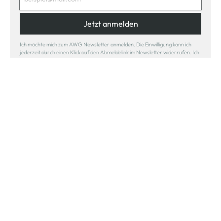
Jetzt anmelden
Ich möchte mich zum AWG Newsletter anmelden. Die Einwilligung kann ich
jederzeit durch einen Klick auf den Abmeldelink im Newsletter widerrufen. Ich
habe die
Datenschutzerklärung
gelesen.
Sicher bezahlen
Schneller Versand