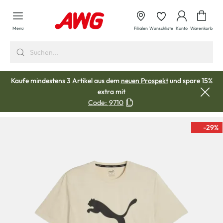
alt springen
Waren
Menü
Filialen
Wunschliste
Konto
Warenkorb
Kaufe mindestens 3 Artikel aus dem
neuen Prospekt
und spare 15%
extra mit
Code:
9710
-29
%