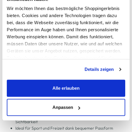
Schneller DHL Versand: in 1–3 Werktagen
Wir möchten Ihnen das bestmögliche Shoppingerlebnis
Kostenfreie Rücksendung innerhalb 14 Tage
bieten. Cookies und andere Technologien tragen dazu
bei, dass die Webseite zuverlässig funktioniert, wir die
Kostenlose Filiallieferung in Ihre Wunschfiliale
Performance im Auge haben und Ihnen personalisierte
Werbung einspielen können. Damit dies funktioniert,
müssen Daten über unsere Nutzer, wie und auf welchen
Zur Wunschliste hinzufügen
Geräten sie unser Angebot nutzen, gespeichert werden.
Technisch notwendige Cookies, die zwingend für die
Bereitstellung der Funktionen der Webseite benötigt
Details zeigen
werden, werden bei der Nutzung der Webseite auf jeden
Herren Trainingshose "Luke"
Fall gesetzt. Cookies von Drittanbietern für Analyse- oder
Trackingzwecke werden nur dann aktiviert, wenn Sie das
Alle erlauben
Funktionale Herren Trainingshose von Stooker
entsprechende "Häkchen" setzen und auf "Auswahl
Elastischer Bund mit Tunnelzug für optimalen Sitz
erlauben" bzw. "Alle erlauben" klicken. Mehr dazu
Seitliche Eingrifftaschen mit Reißverschluss für sicheren
(einschließlich der Möglichkeit, die Einwilligungserklärung
Anpassen
Stauraum
zu ändern oder zu widerrufen) erfahren Sie in unserem
Reflektierende Paspeln entlang der Beine für mehr
Cookie-Hinweis
bzw. der
Datenschutzerklärung
.
Sichtbarkeit
Ideal für Sport und Freizeit dank bequemer Passform