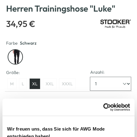
Herren Trainingshose "Luke"
34,95 €
Farbe
Schwarz
Anzahl:
Größe:
M
L
XL
XXL
XXXL
Verfügbar
In den Warenkorb
Wir freuen uns, dass Sie sich für AWG Mode
entschieden haben!