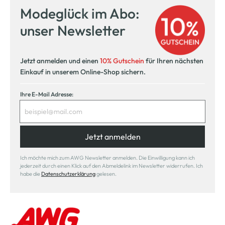
Modeglück im Abo:
unser Newsletter
Jetzt anmelden und einen
10% Gutschein
für Ihren nächsten
Einkauf in unserem Online-Shop sichern.
Ihre E-Mail Adresse:
Jetzt anmelden
Ich möchte mich zum AWG Newsletter anmelden. Die Einwilligung kann ich
jederzeit durch einen Klick auf den Abmeldelink im Newsletter widerrufen. Ich
habe die
Datenschutzerklärung
gelesen.