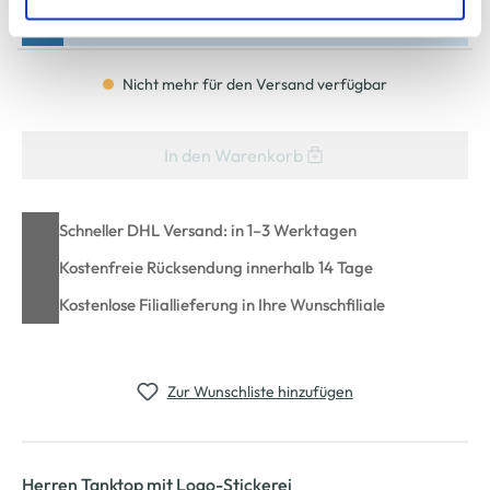
zu ändern oder zu widerrufen) erfahren Sie in unserem
Bitte wählen Sie eine Größe aus
Cookie-Hinweis
bzw. der
Datenschutzerklärung
.
Nicht mehr für den Versand verfügbar
In den Warenkorb
Schneller DHL Versand: in 1–3 Werktagen
Kostenfreie Rücksendung innerhalb 14 Tage
Kostenlose Filiallieferung in Ihre Wunschfiliale
Zur Wunschliste hinzufügen
Herren Tanktop mit Logo-Stickerei