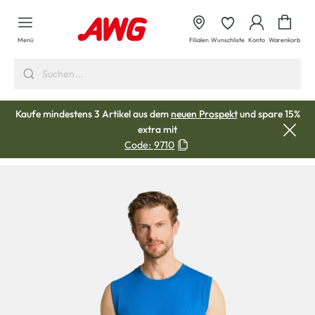
alt springen
Waren
Menü
Filialen
Wunschliste
Konto
Warenkorb
Kaufe mindestens 3 Artikel aus dem
neuen Prospekt
und spare 15%
extra mit
Code:
9710