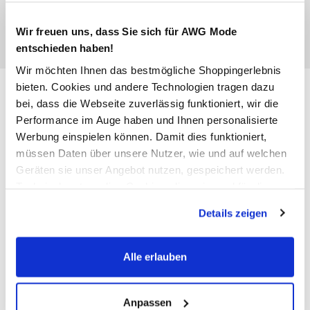
Wir freuen uns, dass Sie sich für AWG Mode
entschieden haben!
Wir möchten Ihnen das bestmögliche Shoppingerlebnis
Herren Tanktop mit Logo-
bieten. Cookies und andere Technologien tragen dazu
bei, dass die Webseite zuverlässig funktioniert, wir die
Stickerei
Performance im Auge haben und Ihnen personalisierte
Werbung einspielen können. Damit dies funktioniert,
12,99 €
müssen Daten über unsere Nutzer, wie und auf welchen
Geräten sie unser Angebot nutzen, gespeichert werden.
Technisch notwendige Cookies, die zwingend für die
Farbe
Blau
Bereitstellung der Funktionen der Webseite benötigt
Details zeigen
werden, werden bei der Nutzung der Webseite auf jeden
Fall gesetzt. Cookies von Drittanbietern für Analyse- oder
Trackingzwecke werden nur dann aktiviert, wenn Sie das
Alle erlauben
Anzahl:
Größe:
entsprechende "Häkchen" setzen und auf "Auswahl
erlauben" bzw. "Alle erlauben" klicken. Mehr dazu
M
L
XL
XXL
XXXL
(einschließlich der Möglichkeit, die Einwilligungserklärung
Anpassen