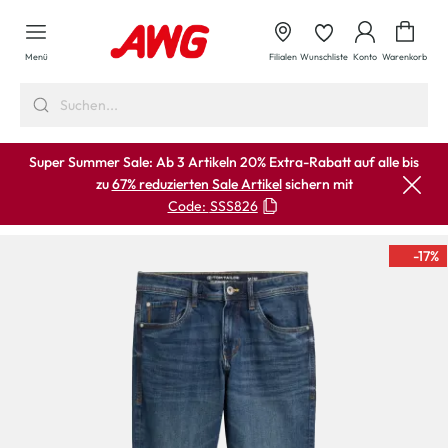
alt springen
Waren
Menü
Filialen
Wunschliste
Konto
Warenkorb
Super Summer Sale: Ab 3 Artikeln 20% Extra-Rabatt auf alle bis
zu
67% reduzierten Sale Artikel
sichern mit
Code:
SSS826
-17
%