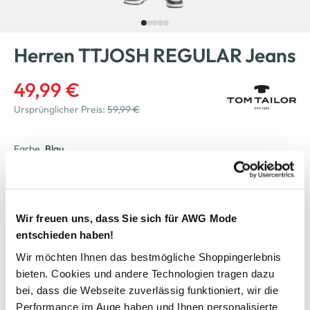
Herren TTJOSH REGULAR Jeans
49,99 €
Ursprünglicher Preis:
59,99 €
Farbe
Blau
Anzahl:
Größe:
Wir freuen uns, dass Sie sich für AWG Mode
entschieden haben!
29/32
30/30
30/32
30/34
Wir möchten Ihnen das bestmögliche Shoppingerlebnis
31/32
32/30
32/32
33/30
bieten. Cookies und andere Technologien tragen dazu
bei, dass die Webseite zuverlässig funktioniert, wir die
33/32
33/34
34/30
34/32
Performance im Auge haben und Ihnen personalisierte