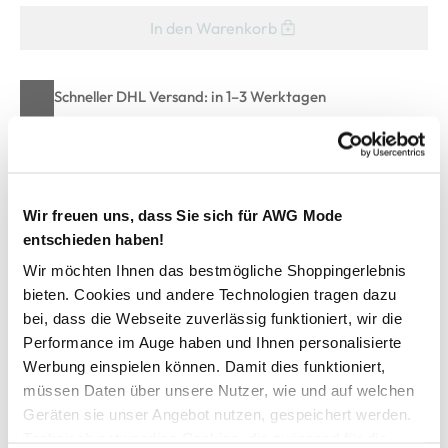
In den Warenkorb
Schneller DHL Versand: in 1–3 Werktagen
Kostenfreie Rücksendung innerhalb 14 Tage
Kostenlose Filiallieferung in Ihre Wunschfiliale
Wir freuen uns, dass Sie sich für AWG Mode
entschieden haben!
Zur Wunschliste hinzufügen
Wir möchten Ihnen das bestmögliche Shoppingerlebnis
bieten. Cookies und andere Technologien tragen dazu
bei, dass die Webseite zuverlässig funktioniert, wir die
Herren T-Shirt mit lustigen Sprüchen
Performance im Auge haben und Ihnen personalisierte
Werbung einspielen können. Damit dies funktioniert,
cooles T-Shirt von Worker
müssen Daten über unsere Nutzer, wie und auf welchen
runder Ausschnitt und kurze Ärmel
Geräten sie unser Angebot nutzen, gespeichert werden.
gerader Schnitt
Technisch notwendige Cookies, die zwingend für die