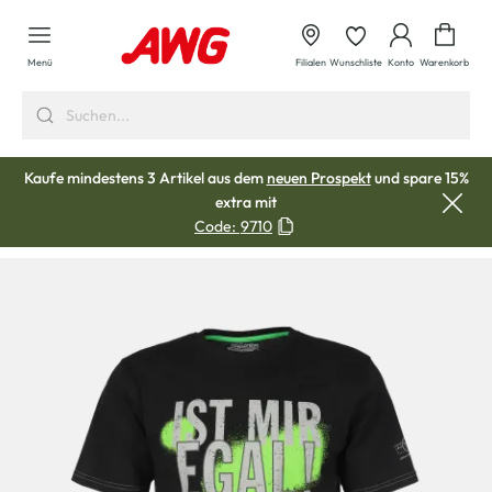
alt springen
Waren
Menü
Filialen
Wunschliste
Konto
Warenkorb
Kaufe mindestens 3 Artikel aus dem
neuen Prospekt
und spare 15%
extra mit
Code:
9710