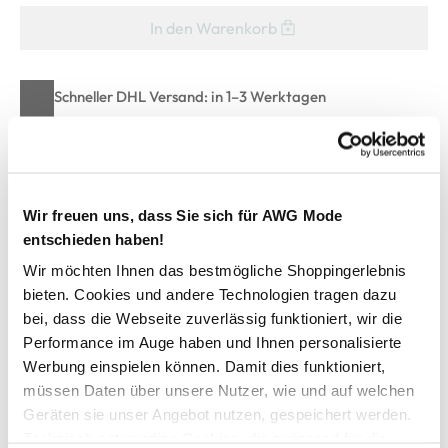
In den Warenkorb
Schneller DHL Versand: in 1–3 Werktagen
Kostenfreie Rücksendung innerhalb 14 Tage
Kostenlose Filiallieferung in Ihre Wunschfiliale
Wir freuen uns, dass Sie sich für AWG Mode
entschieden haben!
Zur Wunschliste hinzufügen
Wir möchten Ihnen das bestmögliche Shoppingerlebnis
bieten. Cookies und andere Technologien tragen dazu
bei, dass die Webseite zuverlässig funktioniert, wir die
Herren T-Shirt mit lustigen Sprüchen
Performance im Auge haben und Ihnen personalisierte
Werbung einspielen können. Damit dies funktioniert,
cooles T-Shirt von Worker
müssen Daten über unsere Nutzer, wie und auf welchen
runder Ausschnitt und kurze Ärmel
Geräten sie unser Angebot nutzen, gespeichert werden.
gerader Schnitt
Technisch notwendige Cookies, die zwingend für die