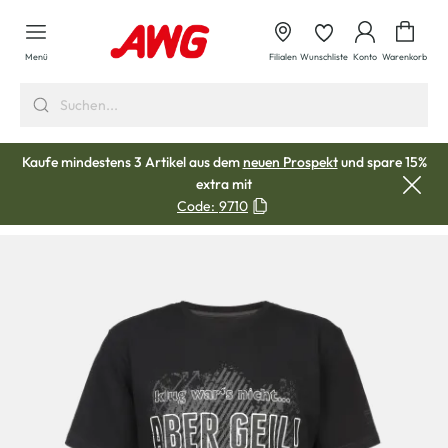
alt springen
Waren
Menü
Filialen
Wunschliste
Konto
Warenkorb
Kaufe mindestens 3 Artikel aus dem
neuen Prospekt
und spare 15%
extra mit
Code:
9710