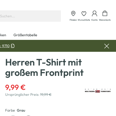
Waren
Filialen
Wunschliste
Konto
Warenkorb
ken
Größentabelle
:
9710
Herren T-Shirt mit
großem Frontprint
9,99 €
Ursprünglicher Preis:
19,99 €
Farbe
Grau