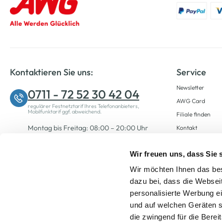
Kontaktieren Sie uns:
Service
Newsletter
0711 - 72 52 30 42 04
AWG Card
regulärer Festnetztarif Ihres Telefonanbieters,
Mobilfunktarif ggf. abweichend.
Filiale finden
Montag bis Freitag: 08:00 – 20:00 Uhr
Kontakt
Samstag: 09:00 – 12:00 Uhr
Wir freuen uns, dass Sie
Wir möchten Ihnen das bes
Zum Kontaktformular
dazu bei, dass die Websei
personalisierte Werbung e
und auf welchen Geräten s
die zwingend für die Berei