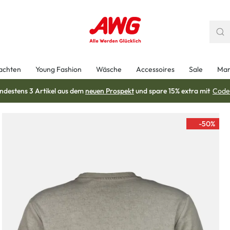
achten
Young Fashion
Wäsche
Accessoires
Sale
Mar
ndestens 3 Artikel aus dem
neuen Prospekt
und spare 15% extra mit
Code
-50
%