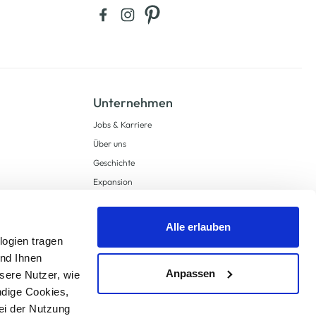
Unternehmen
Jobs & Karriere
Über uns
Geschichte
Expansion
Compliance
Lieferkettensorgfaltspflichten
Alle erlauben
Supply Chain Due Diligence
logien tragen
und Ihnen
Barrierefreiheit
Anpassen
sere Nutzer, wie
ndige Cookies,
ei der Nutzung