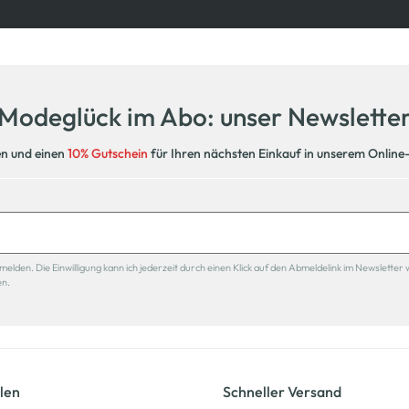
Modeglück im Abo: unser Newslette
en und einen
10% Gutschein
für Ihren nächsten Einkauf in unserem Online
den. Die Einwilligung kann ich jederzeit durch einen Klick auf den Abmeldelink im Newsletter 
en.
len
Schneller Versand