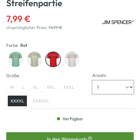
Streifenpartie
7,99 €
Ursprünglicher Preis:
14,99 €
Farbe
Rot
Anzahl:
Größe:
M
L
XL
XXL
XXXL
XXXXL
XXXXXL
Verfügbar
In den Warenkorb