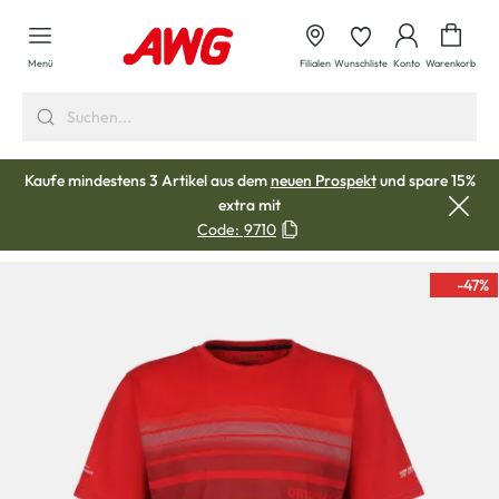
alt springen
Waren
Menü
Filialen
Wunschliste
Konto
Warenkorb
Kaufe mindestens 3 Artikel aus dem
neuen Prospekt
und spare 15%
extra mit
Code:
9710
-47
%