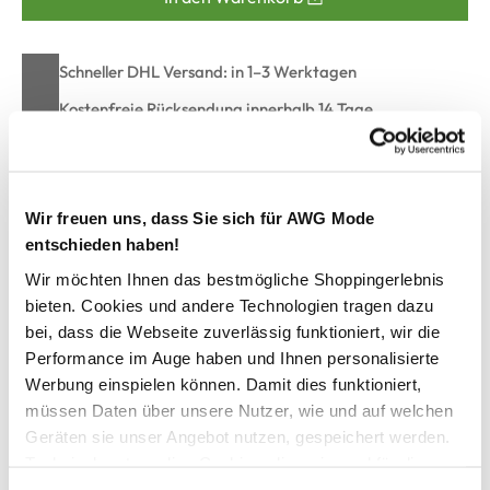
Schneller DHL Versand: in 1–3 Werktagen
Kostenfreie Rücksendung innerhalb 14 Tage
Kostenlose Filiallieferung in Ihre Wunschfiliale
Wir freuen uns, dass Sie sich für AWG Mode
Zur Wunschliste hinzufügen
entschieden haben!
Wir möchten Ihnen das bestmögliche Shoppingerlebnis
bieten. Cookies und andere Technologien tragen dazu
Herren T-Shirt mit Streifenpartie
bei, dass die Webseite zuverlässig funktioniert, wir die
Performance im Auge haben und Ihnen personalisierte
Werbung einspielen können. Damit dies funktioniert,
Bequemes T-Shirt von Jim Spencer
Runder Ausschnitt
müssen Daten über unsere Nutzer, wie und auf welchen
Streifenpartie über der Brust
Geräten sie unser Angebot nutzen, gespeichert werden.
Gerader Schnitt
Technisch notwendige Cookies, die zwingend für die
Etwas griffigeres Material
Bereitstellung der Funktionen der Webseite benötigt