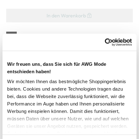
In den Warenkorb
Schneller DHL Versand: in 1–3 Werktagen
Kostenfreie Rücksendung innerhalb 14 Tage
Kostenlose Filiallieferung in Ihre Wunschfiliale
Wir freuen uns, dass Sie sich für AWG Mode
entschieden haben!
Wir möchten Ihnen das bestmögliche Shoppingerlebnis
Zur Wunschliste hinzufügen
bieten. Cookies und andere Technologien tragen dazu
bei, dass die Webseite zuverlässig funktioniert, wir die
Performance im Auge haben und Ihnen personalisierte
Herren T-Shirt mit Streifenpartie
Werbung einspielen können. Damit dies funktioniert,
müssen Daten über unsere Nutzer, wie und auf welchen
Bequemes T-Shirt von Jim Spencer
Geräten sie unser Angebot nutzen, gespeichert werden.
Runder Ausschnitt
Technisch notwendige Cookies, die zwingend für die