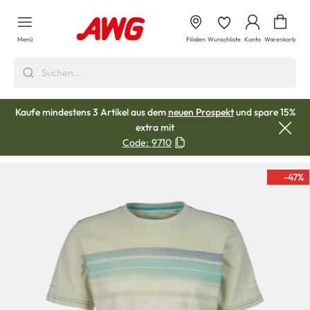
alt springen
Waren
Menü
Filialen
Wunschliste
Konto
Warenkorb
Kaufe mindestens 3 Artikel aus dem
neuen Prospekt
und spare 15%
extra mit
Code:
9710
-47
%