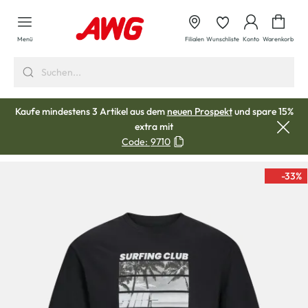
alt springen
Waren
Menü
Filialen
Wunschliste
Konto
Warenkorb
Kaufe mindestens 3 Artikel aus dem
neuen Prospekt
und spare 15%
extra mit
Code:
9710
-33
%