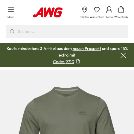
alt springen
Waren
Menü
Filialen
Wunschliste
Konto
Warenkorb
Kaufe mindestens 3 Artikel aus dem
neuen Prospekt
und spare 15%
extra mit
Code:
9710