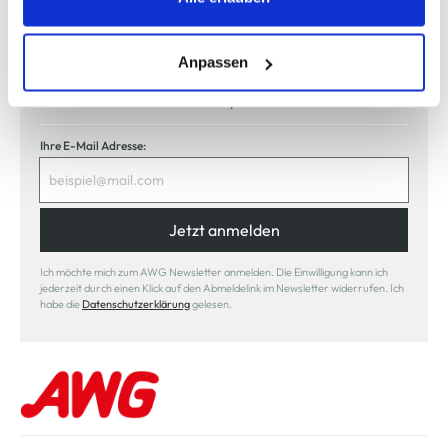
unser Newsletter
entsprechende "Häkchen" setzen und auf "Auswahl
erlauben" bzw. "Alle erlauben" klicken. Mehr dazu
(einschließlich der Möglichkeit, die Einwilligungserklärung
Anpassen
Jetzt anmelden und einen
10% Gutschein
für Ihren nächsten
zu ändern oder zu widerrufen) erfahren Sie in unserem
Einkauf in unserem Online-Shop sichern.
Cookie-Hinweis
bzw. der
Datenschutzerklärung
.
Ihre E-Mail Adresse:
Jetzt anmelden
Ich möchte mich zum AWG Newsletter anmelden. Die Einwilligung kann ich
jederzeit durch einen Klick auf den Abmeldelink im Newsletter widerrufen. Ich
habe die
Datenschutzerklärung
gelesen.