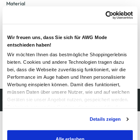
Material
Außenmaterial:
100% Baumwolle
Pflegehinweise
Wir freuen uns, dass Sie sich für AWG Mode
entschieden haben!
Wir möchten Ihnen das bestmögliche Shoppingerlebnis
bieten. Cookies und andere Technologien tragen dazu
bei, dass die Webseite zuverlässig funktioniert, wir die
Details zur Produktsicherheit anzeigen
Performance im Auge haben und Ihnen personalisierte
Werbung einspielen können. Damit dies funktioniert,
müssen Daten über unsere Nutzer, wie und auf welchen
Kostenfreie Rücksendung
Geräten sie unser Angebot nutzen, gespeichert werden.
innerhalb 14 Tage
Technisch notwendige Cookies, die zwingend für die
Bereitstellung der Funktionen der Webseite benötigt
Details zeigen
werden, werden bei der Nutzung der Webseite auf jeden
Fall gesetzt. Cookies von Drittanbietern für Analyse- oder
Modeglück im Abo:
Trackingzwecke werden nur dann aktiviert, wenn Sie das
Alle erlauben