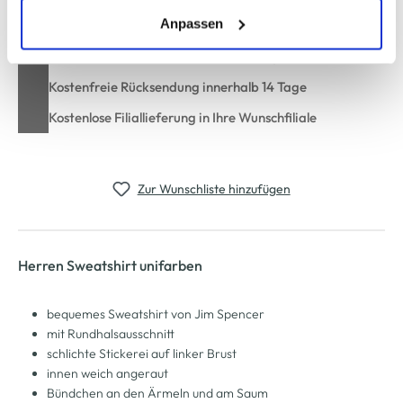
erlauben" bzw. "Alle erlauben" klicken. Mehr dazu
(einschließlich der Möglichkeit, die Einwilligungserklärung
Anpassen
zu ändern oder zu widerrufen) erfahren Sie in unserem
Schneller DHL Versand: in 1–3 Werktagen
Cookie-Hinweis
bzw. der
Datenschutzerklärung
.
Kostenfreie Rücksendung innerhalb 14 Tage
Kostenlose Filiallieferung in Ihre Wunschfiliale
Zur Wunschliste hinzufügen
Herren Sweatshirt unifarben
bequemes Sweatshirt von Jim Spencer
mit Rundhalsausschnitt
schlichte Stickerei auf linker Brust
innen weich angeraut
Bündchen an den Ärmeln und am Saum