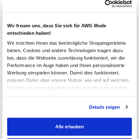
29,99 €
Wir freuen uns, dass Sie sich für AWG Mode
Farbe
Blau
entschieden haben!
Wir möchten Ihnen das bestmögliche Shoppingerlebnis
bieten. Cookies und andere Technologien tragen dazu
Anzahl:
Größe:
bei, dass die Webseite zuverlässig funktioniert, wir die
Performance im Auge haben und Ihnen personalisierte
M
L
XL
XXL
XXXL
Werbung einspielen können. Damit dies funktioniert,
müssen Daten über unsere Nutzer, wie und auf welchen
XXXXL
Geräten sie unser Angebot nutzen, gespeichert werden.
Technisch notwendige Cookies, die zwingend für die
Bitte wählen Sie eine Größe aus
Bereitstellung der Funktionen der Webseite benötigt
Details zeigen
werden, werden bei der Nutzung der Webseite auf jeden
Verfügbar
Fall gesetzt. Cookies von Drittanbietern für Analyse- oder
Trackingzwecke werden nur dann aktiviert, wenn Sie das
Alle erlauben
entsprechende "Häkchen" setzen und auf "Auswahl
In den Warenkorb