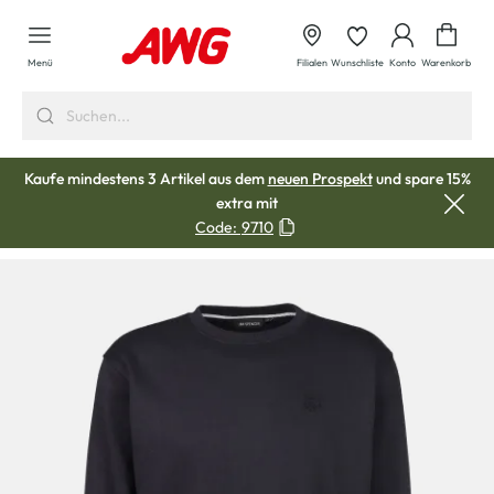
alt springen
Waren
Menü
Filialen
Wunschliste
Konto
Warenkorb
Kaufe mindestens 3 Artikel aus dem
neuen Prospekt
und spare 15%
extra mit
Code:
9710