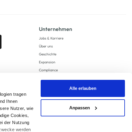
Unternehmen
Jobs & Karriere
Über uns
Geschichte
Expansion
Compliance
Lieferkettensorgfaltspflichten
Supply Chain Due Diligence
Alle erlauben
Barrierefreiheit
logien tragen
und Ihnen
Anpassen
sere Nutzer, wie
ndige Cookies,
ei der Nutzung
ngzwecke werden