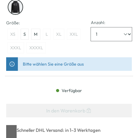
Anzahl:
Größe:
XS
S
M
L
XL
XXL
XXXL
XXXXL
Bitte wählen Sie eine Größe aus
Verfügbar
In den Warenkorb
Schneller DHL Versand: in 1–3 Werktagen