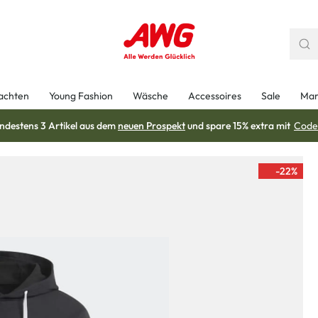
achten
Young Fashion
Wäsche
Accessoires
Sale
Mar
ndestens 3 Artikel aus dem
neuen Prospekt
und spare 15% extra mit
Code
-22
%