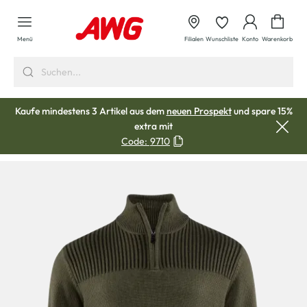
alt springen
Waren
Menü
Filialen
Wunschliste
Konto
Warenkorb
Kaufe mindestens 3 Artikel aus dem
neuen Prospekt
und spare 15%
extra mit
Code:
9710