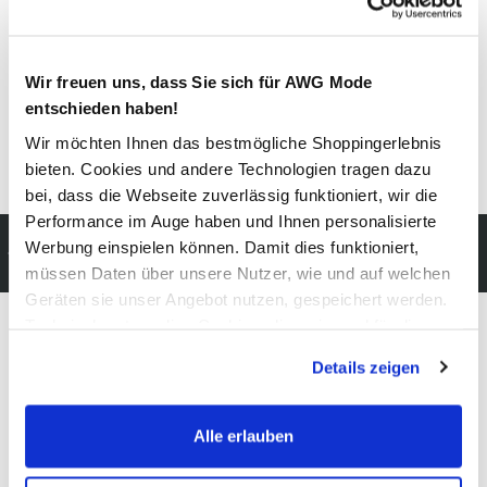
Pflegehinweise
Wir freuen uns, dass Sie sich für AWG Mode
entschieden haben!
Wir möchten Ihnen das bestmögliche Shoppingerlebnis
Details zur Produktsicherheit anzeigen
bieten. Cookies und andere Technologien tragen dazu
bei, dass die Webseite zuverlässig funktioniert, wir die
Performance im Auge haben und Ihnen personalisierte
Kostenfreie Rücksendung
Werbung einspielen können. Damit dies funktioniert,
innerhalb 14 Tage
müssen Daten über unsere Nutzer, wie und auf welchen
Geräten sie unser Angebot nutzen, gespeichert werden.
Technisch notwendige Cookies, die zwingend für die
Bereitstellung der Funktionen der Webseite benötigt
Modeglück im Abo:
Details zeigen
werden, werden bei der Nutzung der Webseite auf jeden
Fall gesetzt. Cookies von Drittanbietern für Analyse- oder
unser Newsletter
Trackingzwecke werden nur dann aktiviert, wenn Sie das
Alle erlauben
entsprechende "Häkchen" setzen und auf "Auswahl
Jetzt anmelden und einen
10% Gutschein
für Ihren nächsten
erlauben" bzw. "Alle erlauben" klicken. Mehr dazu