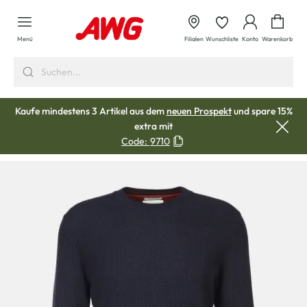
alt springen
Waren
Menü
Filialen
Wunschliste
Konto
Warenkorb
Kaufe mindestens 3 Artikel aus dem
neuen Prospekt
und spare 15%
extra mit
Code:
9710