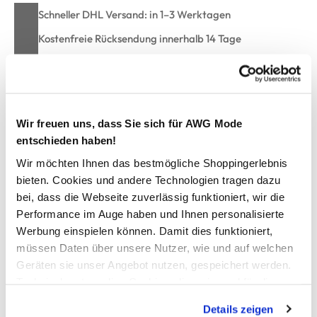
Schneller DHL Versand: in 1–3 Werktagen
Kostenfreie Rücksendung innerhalb 14 Tage
Kostenlose Filiallieferung in Ihre Wunschfiliale
Zur Wunschliste hinzufügen
Wir freuen uns, dass Sie sich für AWG Mode
entschieden haben!
Wir möchten Ihnen das bestmögliche Shoppingerlebnis
Herren Strickpullover
bieten. Cookies und andere Technologien tragen dazu
bei, dass die Webseite zuverlässig funktioniert, wir die
Performance im Auge haben und Ihnen personalisierte
bequemer Strickpullover von Tom Tailor
Werbung einspielen können. Damit dies funktioniert,
mit Rundhals-Ausschnitt
müssen Daten über unsere Nutzer, wie und auf welchen
breite Bündchen am Ärmel und am Saum
Gummipatch links unten
Geräten sie unser Angebot nutzen, gespeichert werden.
trageangenehmes Material
Technisch notwendige Cookies, die zwingend für die
ein toller Kombipartner für Ihren sportiven Look
Bereitstellung der Funktionen der Webseite benötigt
Details zeigen
werden, werden bei der Nutzung der Webseite auf jeden