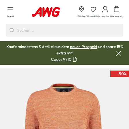
alt springen
Waren
Menü
Filialen
Wunschliste
Konto
Warenkorb
Kaufe mindestens 3 Artikel aus dem
neuen Prospekt
und spare 15%
extra mit
Code:
9710
-50
%