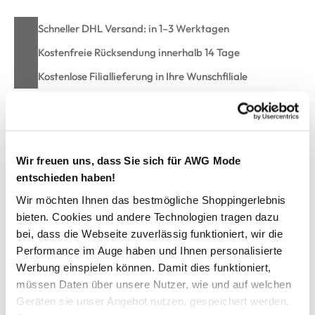
Schneller DHL Versand: in 1–3 Werktagen
Kostenfreie Rücksendung innerhalb 14 Tage
Kostenlose Filiallieferung in Ihre Wunschfiliale
Zur Wunschliste hinzufügen
Wir freuen uns, dass Sie sich für AWG Mode
entschieden haben!
Herren Strickpullover
Wir möchten Ihnen das bestmögliche Shoppingerlebnis
bieten. Cookies und andere Technologien tragen dazu
Der LERROS Strickpullover liegt voll im Trend und zeichnet
bei, dass die Webseite zuverlässig funktioniert, wir die
sich durch eine strukturierte Haptik sowie die bequeme
Performance im Auge haben und Ihnen personalisierte
Passform aus
Werbung einspielen können. Damit dies funktioniert,
Die sportive Optik wird durch den Kontraststreifen an Saum
müssen Daten über unsere Nutzer, wie und auf welchen
und Ärmelabschlüssen und die lebendige, melierte Optik
Geräten sie unser Angebot nutzen, gespeichert werden.
erzielt