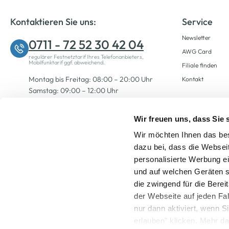
Kontaktieren Sie uns:
Service
Newsletter
0711 - 72 52 30 42 04
AWG Card
regulärer Festnetztarif Ihres Telefonanbieters,
Mobilfunktarif ggf. abweichend.
Filiale finden
Montag bis Freitag: 08:00 – 20:00 Uhr
Kontakt
Samstag: 09:00 – 12:00 Uhr
Wir freuen uns, dass Sie
Zum Kontaktformular
Wir möchten Ihnen das bes
dazu bei, dass die Websei
personalisierte Werbung e
und auf welchen Geräten s
die zwingend für die Berei
der Webseite auf jeden Fa
nur dann aktiviert, wenn 
Alle Preise inkl. ge
erlauben" klicken. Mehr da