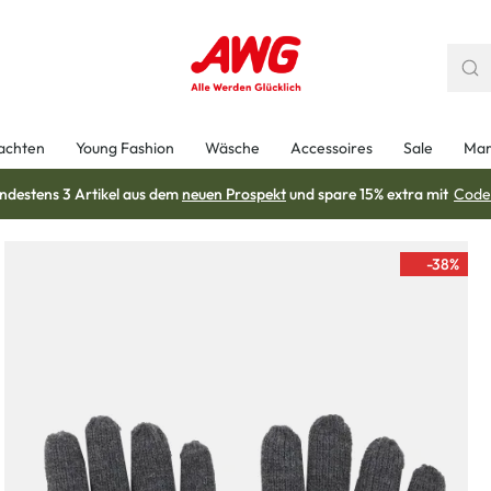
achten
Young Fashion
Wäsche
Accessoires
Sale
Mar
ndestens 3 Artikel aus dem
neuen Prospekt
und spare 15% extra mit
Code
-38
%