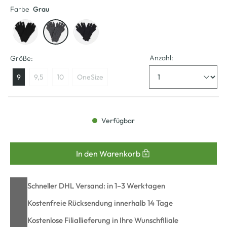
Farbe
Grau
Anzahl:
Größe:
9
9,5
10
OneSize
Verfügbar
In den Warenkorb
Schneller DHL Versand: in 1–3 Werktagen
Kostenfreie Rücksendung innerhalb 14 Tage
Kostenlose Filiallieferung in Ihre Wunschfiliale