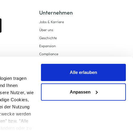
Unternehmen
Jobs & Karriere
Über uns
Geschichte
Expansion
Compliance
Lieferkettensorgfaltspflichten
Supply Chain Due Diligence
Alle erlauben
Barrierefreiheit
logien tragen
und Ihnen
Anpassen
sere Nutzer, wie
ndige Cookies,
ei der Nutzung
ngzwecke werden
en" bzw. "Alle
 anders angegeben.
u ändern oder zu