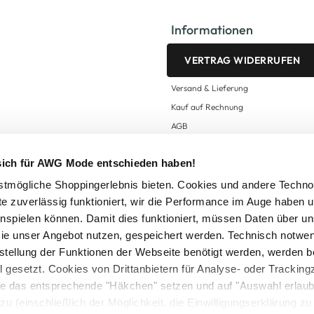
Informationen
VERTRAG WIDERRUFEN
Versand & Lieferung
Kauf auf Rechnung
AGB
Impressum
 sich für AWG Mode entschieden haben!
Zahlungsarten
Datenschutz
tmögliche Shoppingerlebnis bieten. Cookies und andere Techno
te zuverlässig funktioniert, wir die Performance im Auge haben 
AWG CARD Teilnahmebedingungen
inspielen können. Damit dies funktioniert, müssen Daten über un
ie unser Angebot nutzen, gespeichert werden. Technisch notwe
tstellung der Funktionen der Webseite benötigt werden, werden b
ll gesetzt. Cookies von Drittanbietern für Analyse- oder Tracki
Sie das entsprechende "Häkchen" setzen und auf "Auswahl erlaub
setzl. Mehrwertsteuer zzgl.
Versandkosten
und ggf. Nachnahmegebühren, wenn nicht
zu (einschließlich der Möglichkeit, die Einwilligungserklärung z
Logout