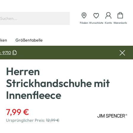
Waren
Filialen
Wunschliste
Konto
Warenkorb
ken
Größentabelle
:
9710
Herren
Strickhandschuhe mit
Innenfleece
7,99 €
Ursprünglicher Preis:
12,99 €