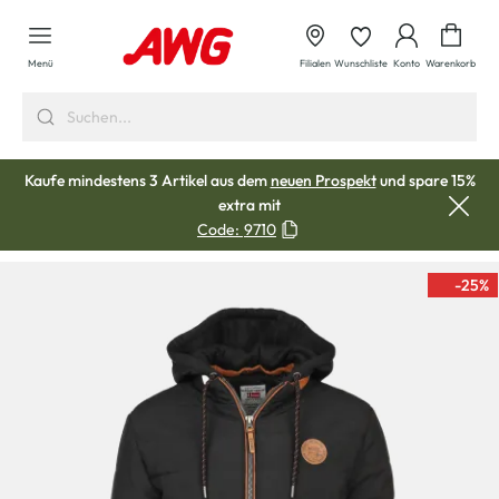
alt springen
Waren
Menü
Filialen
Wunschliste
Konto
Warenkorb
Kaufe mindestens 3 Artikel aus dem
neuen Prospekt
und spare 15%
extra mit
Code:
9710
-25
%