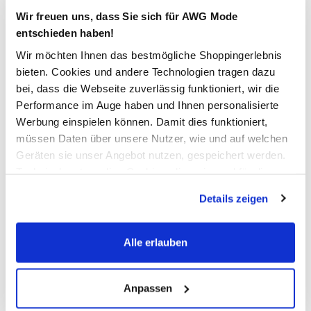
Wir freuen uns, dass Sie sich für AWG Mode
entschieden haben!
In den Warenkorb
Wir möchten Ihnen das bestmögliche Shoppingerlebnis
bieten. Cookies und andere Technologien tragen dazu
Schneller DHL Versand: in 1–3 Werktagen
bei, dass die Webseite zuverlässig funktioniert, wir die
Kostenfreie Rücksendung innerhalb 14 Tage
Performance im Auge haben und Ihnen personalisierte
Werbung einspielen können. Damit dies funktioniert,
Kostenlose Filiallieferung in Ihre Wunschfiliale
müssen Daten über unsere Nutzer, wie und auf welchen
Geräten sie unser Angebot nutzen, gespeichert werden.
Technisch notwendige Cookies, die zwingend für die
Zur Wunschliste hinzufügen
Bereitstellung der Funktionen der Webseite benötigt
Details zeigen
werden, werden bei der Nutzung der Webseite auf jeden
Fall gesetzt. Cookies von Drittanbietern für Analyse- oder
Trackingzwecke werden nur dann aktiviert, wenn Sie das
Herren Steppjacke mit abnehmbarer Kapuze
Alle erlauben
entsprechende "Häkchen" setzen und auf "Auswahl
erlauben" bzw. "Alle erlauben" klicken. Mehr dazu
modische Herren Steppjacke von Southern Territory
(einschließlich der Möglichkeit, die Einwilligungserklärung
Anpassen
durchgehender Reißverschluss geht in Stehkragen über
zu ändern oder zu widerrufen) erfahren Sie in unserem
abnehmbare Kapuze, farblich abgesetzt