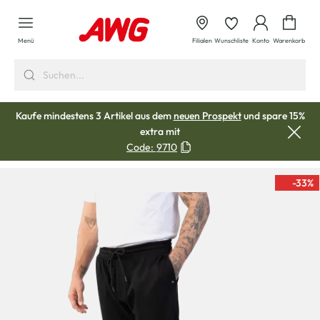
alt springen
Waren
Menü
Filialen
Wunschliste
Konto
Warenkorb
Kaufe mindestens 3 Artikel aus dem
neuen Prospekt
und spare 15%
extra mit
Code:
9710
-33
%