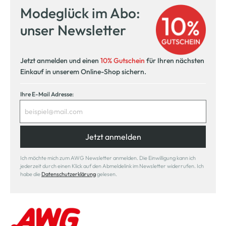
Modeglück im Abo:
unser Newsletter
Jetzt anmelden und einen
10% Gutschein
für Ihren nächsten
Einkauf in unserem Online-Shop sichern.
Ihre E-Mail Adresse:
Jetzt anmelden
Ich möchte mich zum AWG Newsletter anmelden. Die Einwilligung kann ich
jederzeit durch einen Klick auf den Abmeldelink im Newsletter widerrufen. Ich
habe die
Datenschutzerklärung
gelesen.