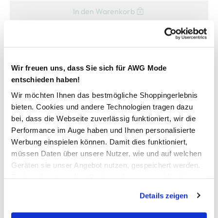
In den Warenkorb
Schneller DHL Versand: in 1–3 Werktagen
Kostenfreie Rücksendung innerhalb 14 Tage
Wir freuen uns, dass Sie sich für AWG Mode
Kostenlose Filiallieferung in Ihre Wunschfiliale
entschieden haben!
Wir möchten Ihnen das bestmögliche Shoppingerlebnis
bieten. Cookies und andere Technologien tragen dazu
Zur Wunschliste hinzufügen
bei, dass die Webseite zuverlässig funktioniert, wir die
Performance im Auge haben und Ihnen personalisierte
Werbung einspielen können. Damit dies funktioniert,
müssen Daten über unsere Nutzer, wie und auf welchen
Herren Sporthose "James"
Geräten sie unser Angebot nutzen, gespeichert werden.
Technisch notwendige Cookies, die zwingend für die
Eine Runde Joggen oder direkt zum nächsten Work-out ?
Bereitstellung der Funktionen der Webseite benötigt
Der Joggingstyle der Marke Hero by John Medoox ist ein
Details zeigen
werden, werden bei der Nutzung der Webseite auf jeden
Must-Have! Durch den elastischen Bund mit Tunnelzug,
Fall gesetzt. Cookies von Drittanbietern für Analyse- oder
sowie der weichen Sweatware ist ein maximaler Komfort