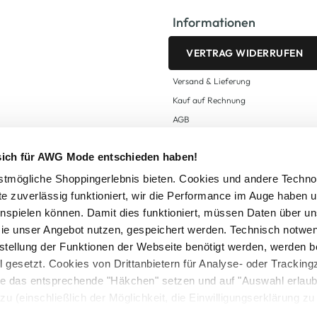
Informationen
VERTRAG WIDERRUFEN
Versand & Lieferung
Kauf auf Rechnung
AGB
Impressum
 sich für AWG Mode entschieden haben!
Zahlungsarten
Datenschutz
tmögliche Shoppingerlebnis bieten. Cookies und andere Techno
te zuverlässig funktioniert, wir die Performance im Auge haben 
AWG CARD Teilnahmebedingungen
inspielen können. Damit dies funktioniert, müssen Daten über un
ie unser Angebot nutzen, gespeichert werden. Technisch notwe
tstellung der Funktionen der Webseite benötigt werden, werden b
ll gesetzt. Cookies von Drittanbietern für Analyse- oder Tracki
Sie das entsprechende "Häkchen" setzen und auf "Auswahl erlaub
setzl. Mehrwertsteuer zzgl.
Versandkosten
und ggf. Nachnahmegebühren, wenn nicht
zu (einschließlich der Möglichkeit, die Einwilligungserklärung z
Logout
in unserem
Cookie-Hinweis
bzw. der
Datenschutzerklärung
.