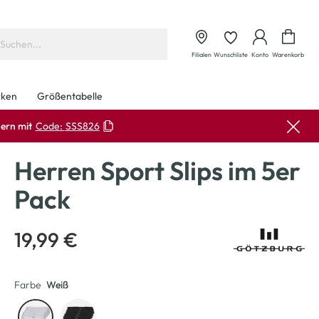
Waren
Filialen
Wunschliste
Konto
Warenkorb
ken
Größentabelle
ern mit
Code:
SSS826
Herren Sport Slips im 5er
Pack
19,99 €
Farbe
Weiß