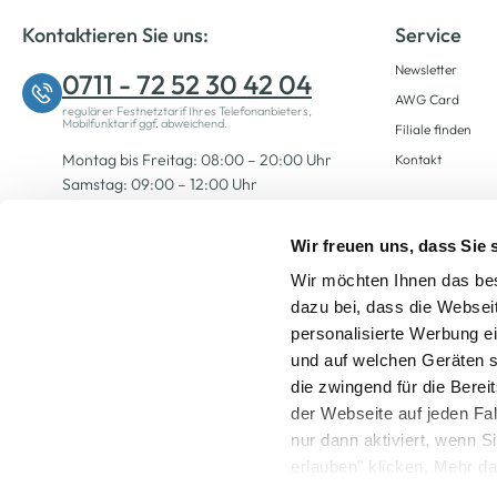
Kontaktieren Sie uns:
Service
Newsletter
0711 - 72 52 30 42 04
AWG Card
regulärer Festnetztarif Ihres Telefonanbieters,
Mobilfunktarif ggf. abweichend.
Filiale finden
Montag bis Freitag: 08:00 – 20:00 Uhr
Kontakt
Samstag: 09:00 – 12:00 Uhr
Wir freuen uns, dass Sie
Zum Kontaktformular
Wir möchten Ihnen das bes
dazu bei, dass die Websei
personalisierte Werbung e
und auf welchen Geräten s
die zwingend für die Berei
der Webseite auf jeden Fa
nur dann aktiviert, wenn 
Alle Preise inkl. ge
erlauben" klicken. Mehr da
widerrufen) erfahren Sie 