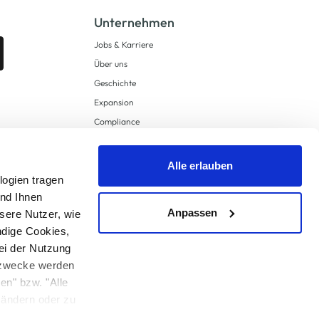
Unternehmen
Jobs & Karriere
Über uns
Geschichte
Expansion
Compliance
Lieferkettensorgfaltspflichten
Supply Chain Due Diligence
Alle erlauben
logien tragen
Barrierefreiheit
und Ihnen
Anpassen
sere Nutzer, wie
ndige Cookies,
ei der Nutzung
ngzwecke werden
en" bzw. "Alle
 anders angegeben.
u ändern oder zu