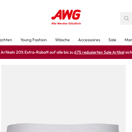
achten
Young Fashion
Wäsche
Accessoires
Sale
Mar
rtikeln 20% Extra-Rabatt auf alle bis zu
67% reduzierten Sale Artikel
sich