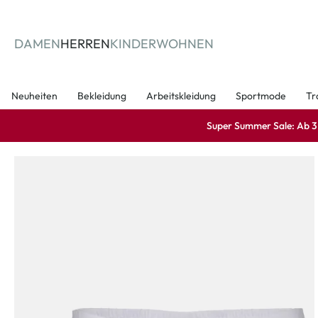
springen
Zur Hauptnavigation springen
DAMEN
HERREN
KINDER
WOHNEN
Neuheiten
Bekleidung
Arbeitskleidung
Sportmode
Tr
Super Summer Sale: Ab 3 A