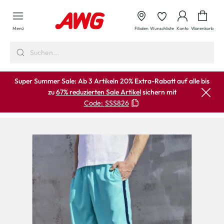
alt springen
Waren
Menü
Filialen
Wunschliste
Konto
Warenkorb
Super Summer Sale: Ab 3 Artikeln 20% Extra-Rabatt auf alle bis
zu
67% reduzierten Sale Artikel
sichern mit
Code:
SSS826