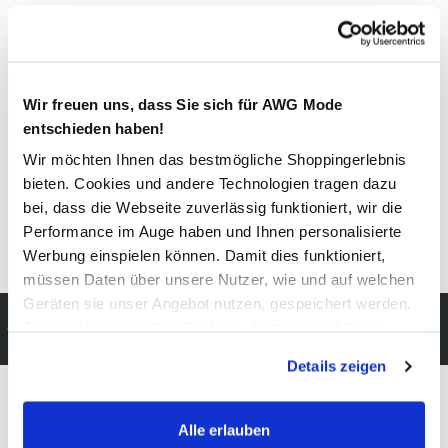
Material
Außenmaterial:
100% Polyester
Wir freuen uns, dass Sie sich für AWG Mode
Pflegehinweise
entschieden haben!
Wir möchten Ihnen das bestmögliche Shoppingerlebnis
bieten. Cookies und andere Technologien tragen dazu
bei, dass die Webseite zuverlässig funktioniert, wir die
Performance im Auge haben und Ihnen personalisierte
Details zur Produktsicherheit anzeigen
Werbung einspielen können. Damit dies funktioniert,
müssen Daten über unsere Nutzer, wie und auf welchen
Geräten sie unser Angebot nutzen, gespeichert werden.
Kostenfreie Rücksendung
Technisch notwendige Cookies, die zwingend für die
innerhalb 14 Tage
Bereitstellung der Funktionen der Webseite benötigt
Details zeigen
werden, werden bei der Nutzung der Webseite auf jeden
Fall gesetzt. Cookies von Drittanbietern für Analyse- oder
Trackingzwecke werden nur dann aktiviert, wenn Sie das
Alle erlauben
Modeglück im Abo:
entsprechende "Häkchen" setzen und auf "Auswahl