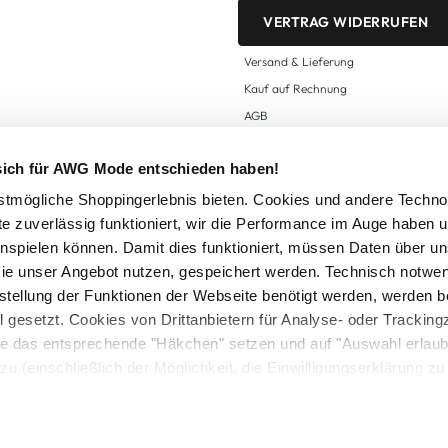
VERTRAG WIDERRUFEN
Versand & Lieferung
Kauf auf Rechnung
AGB
Impressum
 sich für AWG Mode entschieden haben!
Zahlungsarten
Datenschutz
tmögliche Shoppingerlebnis bieten. Cookies und andere Techno
te zuverlässig funktioniert, wir die Performance im Auge haben 
AWG CARD Teilnahmebedingungen
inspielen können. Damit dies funktioniert, müssen Daten über un
ie unser Angebot nutzen, gespeichert werden. Technisch notwe
tstellung der Funktionen der Webseite benötigt werden, werden b
ll gesetzt. Cookies von Drittanbietern für Analyse- oder Tracki
Sie das entsprechende "Häkchen" setzen und auf "Auswahl erlaub
setzl. Mehrwertsteuer zzgl.
Versandkosten
und ggf. Nachnahmegebühren, wenn nicht
zu (einschließlich der Möglichkeit, die Einwilligungserklärung z
Logout
in unserem
Cookie-Hinweis
bzw. der
Datenschutzerklärung
.
© 2025 AWG Allgemeine Warenvertriebs GmbH