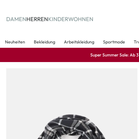
springen
Zur Hauptnavigation springen
DAMEN
HERREN
KINDER
WOHNEN
Neuheiten
Bekleidung
Arbeitskleidung
Sportmode
Tr
Super Summer Sale: Ab 3 A