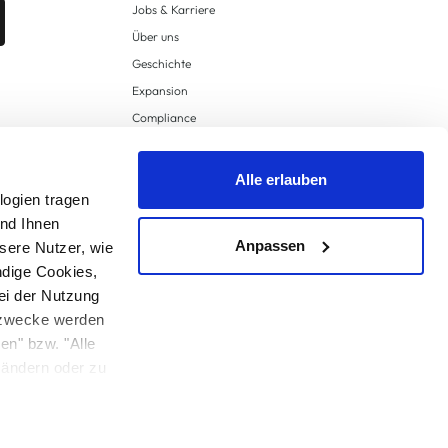
Jobs & Karriere
Über uns
Geschichte
Expansion
Compliance
Lieferkettensorgfaltspflichten
Supply Chain Due Diligence
Alle erlauben
Barrierefreiheit
logien tragen
und Ihnen
Anpassen
sere Nutzer, wie
ndige Cookies,
ei der Nutzung
ngzwecke werden
en" bzw. "Alle
 anders angegeben.
u ändern oder zu