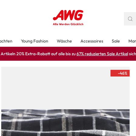
achten
Young Fashion
Wäsche
Accessoires
Sale
Mar
rtikeln 20% Extra-Rabatt auf alle bis zu
67% reduzierten Sale Artikel
sich
-46
%