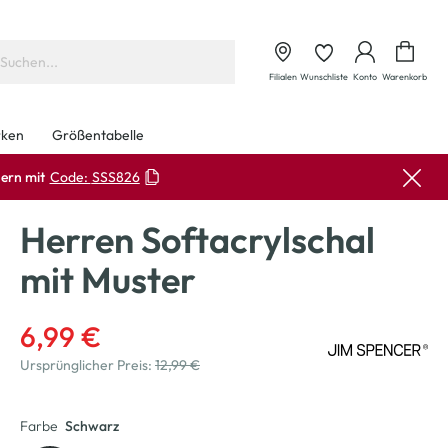
Waren
Filialen
Wunschliste
Konto
Warenkorb
ken
Größentabelle
ern mit
Code:
SSS826
Herren Softacrylschal
mit Muster
6,99 €
Ursprünglicher Preis:
12,99 €
Farbe
Schwarz