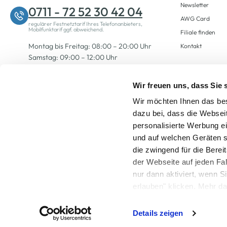
Newsletter
0711 - 72 52 30 42 04
AWG Card
regulärer Festnetztarif Ihres Telefonanbieters,
Mobilfunktarif ggf. abweichend.
Filiale finden
Montag bis Freitag: 08:00 – 20:00 Uhr
Kontakt
Samstag: 09:00 – 12:00 Uhr
Wir freuen uns, dass Sie
Zum Kontaktformular
Wir möchten Ihnen das bes
dazu bei, dass die Websei
personalisierte Werbung e
und auf welchen Geräten s
die zwingend für die Berei
der Webseite auf jeden Fa
nur dann aktiviert, wenn 
Alle Preise inkl. ge
erlauben" klicken. Mehr da
widerrufen) erfahren Sie 
Details zeigen