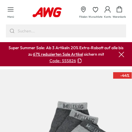
alt springen
Waren
Menü
Filialen
Wunschliste
Konto
Warenkorb
Super Summer Sale: Ab 3 Artikeln 20% Extra-Rabatt auf alle bis
zu
67% reduzierten Sale Artikel
sichern mit
Code:
SSS826
-44
%