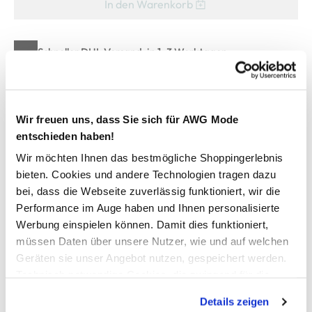
In den Warenkorb
Schneller DHL Versand: in 1–3 Werktagen
Kostenfreie Rücksendung innerhalb 14 Tage
Kostenlose Filiallieferung in Ihre Wunschfiliale
Wir freuen uns, dass Sie sich für AWG Mode
entschieden haben!
Zur Wunschliste hinzufügen
Wir möchten Ihnen das bestmögliche Shoppingerlebnis
bieten. Cookies und andere Technologien tragen dazu
bei, dass die Webseite zuverlässig funktioniert, wir die
Performance im Auge haben und Ihnen personalisierte
Herren Sneaker Socken im 3er Pack
Werbung einspielen können. Damit dies funktioniert,
müssen Daten über unsere Nutzer, wie und auf welchen
praktische Sneaker Socken von Mustang
Geräten sie unser Angebot nutzen, gespeichert werden.
im 3er Pack
Technisch notwendige Cookies, die zwingend für die
kurzer Schaft mit Logo
Bereitstellung der Funktionen der Webseite benötigt
perfekt für den täglichen Gebrauch
Details zeigen
werden, werden bei der Nutzung der Webseite auf jeden