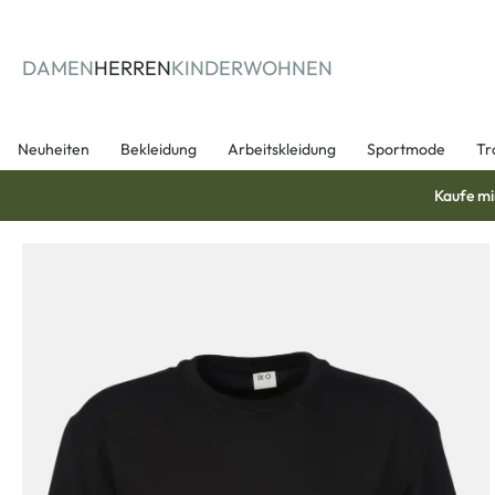
springen
Zur Hauptnavigation springen
DAMEN
HERREN
KINDER
WOHNEN
Neuheiten
Bekleidung
Arbeitskleidung
Sportmode
Tr
Kaufe mi