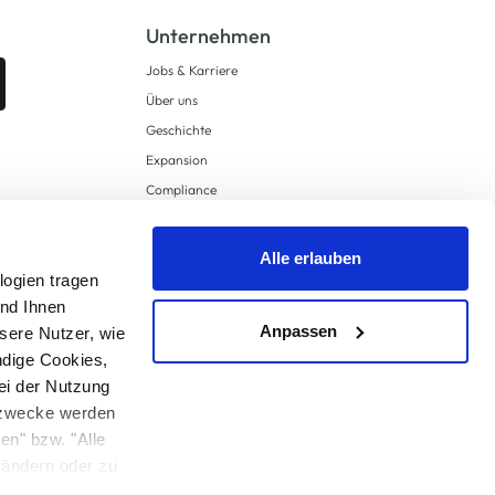
Unternehmen
Jobs & Karriere
Über uns
Geschichte
Expansion
Compliance
Lieferkettensorgfaltspflichten
Supply Chain Due Diligence
Alle erlauben
Barrierefreiheit
logien tragen
und Ihnen
Anpassen
sere Nutzer, wie
ndige Cookies,
ei der Nutzung
ngzwecke werden
en" bzw. "Alle
 anders angegeben.
u ändern oder zu