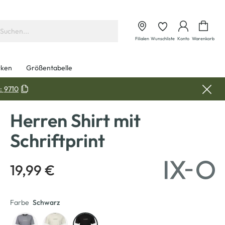
Waren
Filialen
Wunschliste
Konto
Warenkorb
ken
Größentabelle
:
9710
Herren Shirt mit
Schriftprint
19,99 €
Farbe
Schwarz