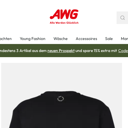
achten
Young Fashion
Wäsche
Accessoires
Sale
Mar
ndestens 3 Artikel aus dem
neuen Prospekt
und spare 15% extra mit
Code