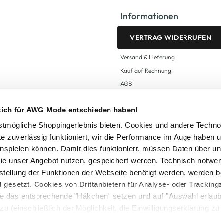
Informationen
VERTRAG WIDERRUFEN
Versand & Lieferung
Kauf auf Rechnung
AGB
Impressum
 sich für AWG Mode entschieden haben!
Zahlungsarten
Datenschutz
tmögliche Shoppingerlebnis bieten. Cookies und andere Techno
te zuverlässig funktioniert, wir die Performance im Auge haben 
AWG CARD Teilnahmebedingungen
inspielen können. Damit dies funktioniert, müssen Daten über un
ie unser Angebot nutzen, gespeichert werden. Technisch notwe
tstellung der Funktionen der Webseite benötigt werden, werden b
ll gesetzt. Cookies von Drittanbietern für Analyse- oder Tracki
Sie das entsprechende "Häkchen" setzen und auf "Auswahl erlaub
setzl. Mehrwertsteuer zzgl.
Versandkosten
und ggf. Nachnahmegebühren, wenn nicht
zu (einschließlich der Möglichkeit, die Einwilligungserklärung z
Logout
in unserem
Cookie-Hinweis
bzw. der
Datenschutzerklärung
.