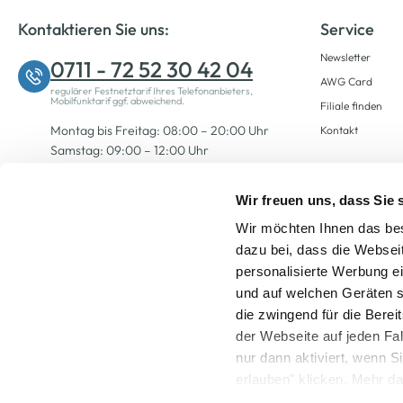
Kontaktieren Sie uns:
Service
Newsletter
0711 - 72 52 30 42 04
AWG Card
regulärer Festnetztarif Ihres Telefonanbieters,
Mobilfunktarif ggf. abweichend.
Filiale finden
Montag bis Freitag: 08:00 – 20:00 Uhr
Kontakt
Samstag: 09:00 – 12:00 Uhr
Wir freuen uns, dass Sie
Zum Kontaktformular
Wir möchten Ihnen das bes
dazu bei, dass die Websei
personalisierte Werbung e
und auf welchen Geräten s
die zwingend für die Berei
der Webseite auf jeden Fa
nur dann aktiviert, wenn 
Alle Preise inkl. ge
erlauben" klicken. Mehr da
widerrufen) erfahren Sie 