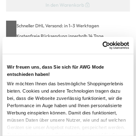
In den Warenkorb
Schneller DHL Versand: in 1–3 Werktagen
Kostenfreie Rücksendung innerhalb 14 Tage
Kostenlose Filiallieferung in Ihre Wunschfiliale
Wir freuen uns, dass Sie sich für AWG Mode
Zur Wunschliste hinzufügen
entschieden haben!
Wir möchten Ihnen das bestmögliche Shoppingerlebnis
bieten. Cookies und andere Technologien tragen dazu
Herren Shirt mit Frontprint
bei, dass die Webseite zuverlässig funktioniert, wir die
Performance im Auge haben und Ihnen personalisierte
Cooles T-Shirt von Jim Spencer
Werbung einspielen können. Damit dies funktioniert,
Mit Rundhalsausschnitt
müssen Daten über unsere Nutzer, wie und auf welchen
Schriftprint auf der Vorderseite
Geräten sie unser Angebot nutzen, gespeichert werden.
Kleiner Schriftpint auf beiden Ärmeln und im Nacken
Technisch notwendige Cookies, die zwingend für die