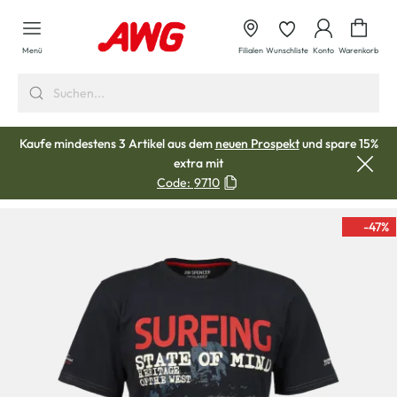
alt springen
Waren
Menü
Filialen
Wunschliste
Konto
Warenkorb
Kaufe mindestens 3 Artikel aus dem
neuen Prospekt
und spare 15%
extra mit
Code:
9710
-47
%