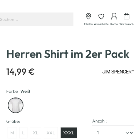
Waren
Filialen
Wunschliste
Konto
Warenkorb
Herren Shirt im 2er Pack
14,99 €
Farbe
Weiß
Anzahl:
Größe:
M
L
XL
XXL
XXXL