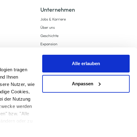
Unternehmen
Jobs & Karriere
Über uns
Geschichte
Expansion
Compliance
Lieferkettensorgfaltspflichten
Alle erlauben
Supply Chain Due Diligence
logien tragen
und Ihnen
Barrierefreiheit
Anpassen
sere Nutzer, wie
ndige Cookies,
ei der Nutzung
ngzwecke werden
en" bzw. "Alle
 anders angegeben.
u ändern oder zu