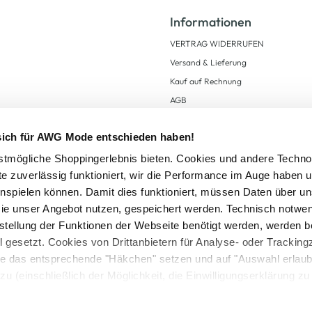
Informationen
VERTRAG WIDERRUFEN
Versand & Lieferung
Kauf auf Rechnung
AGB
Impressum
 sich für AWG Mode entschieden haben!
Zahlungsarten
Datenschutz
tmögliche Shoppingerlebnis bieten. Cookies und andere Techno
te zuverlässig funktioniert, wir die Performance im Auge haben 
AWG CARD Teilnahmebedingungen
inspielen können. Damit dies funktioniert, müssen Daten über un
ie unser Angebot nutzen, gespeichert werden. Technisch notwe
tstellung der Funktionen der Webseite benötigt werden, werden b
ll gesetzt. Cookies von Drittanbietern für Analyse- oder Tracki
Sie das entsprechende "Häkchen" setzen und auf "Auswahl erlaub
setzl. Mehrwertsteuer zzgl.
Versandkosten
und ggf. Nachnahmegebühren, wenn nicht
zu (einschließlich der Möglichkeit, die Einwilligungserklärung z
Logout
in unserem
Cookie-Hinweis
bzw. der
Datenschutzerklärung
.