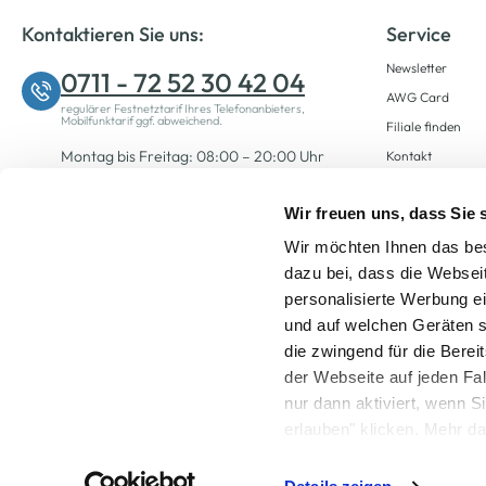
Kontaktieren Sie uns:
Service
Newsletter
0711 - 72 52 30 42 04
AWG Card
regulärer Festnetztarif Ihres Telefonanbieters,
Mobilfunktarif ggf. abweichend.
Filiale finden
Montag bis Freitag: 08:00 – 20:00 Uhr
Kontakt
Samstag: 09:00 – 12:00 Uhr
Wir freuen uns, dass Sie
Wir möchten Ihnen das bes
Zum Kontaktformular
dazu bei, dass die Websei
personalisierte Werbung e
und auf welchen Geräten s
die zwingend für die Berei
der Webseite auf jeden Fa
nur dann aktiviert, wenn 
Alle Preise inkl. ge
erlauben" klicken. Mehr da
widerrufen) erfahren Sie 