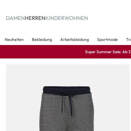
springen
Zur Hauptnavigation springen
DAMEN
HERREN
KINDER
WOHNEN
Neuheiten
Bekleidung
Arbeitskleidung
Sportmode
Tr
Super Summer Sale: Ab 3 A