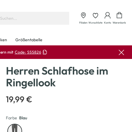
Waren
Filialen
Wunschliste
Konto
Warenkorb
ken
Größentabelle
ern mit
Code:
SSS826
Herren Schlafhose im
Ringellook
19,99 €
Farbe
Blau