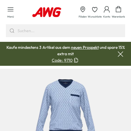
alt springen
Waren
Menü
Filialen
Wunschliste
Konto
Warenkorb
Kaufe mindestens 3 Artikel aus dem
neuen Prospekt
und spare 15%
extra mit
Code:
9710