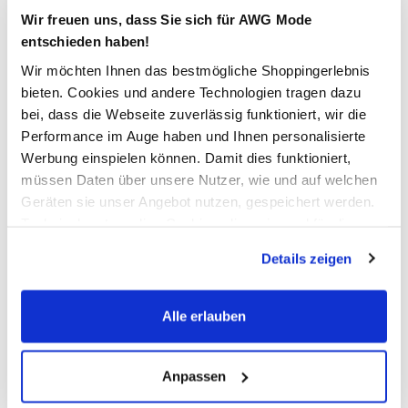
Wir freuen uns, dass Sie sich für AWG Mode
In den Warenkorb
entschieden haben!
Wir möchten Ihnen das bestmögliche Shoppingerlebnis
bieten. Cookies und andere Technologien tragen dazu
Schneller DHL Versand: in 1–3 Werktagen
bei, dass die Webseite zuverlässig funktioniert, wir die
Kostenfreie Rücksendung innerhalb 14 Tage
Performance im Auge haben und Ihnen personalisierte
Werbung einspielen können. Damit dies funktioniert,
Kostenlose Filiallieferung in Ihre Wunschfiliale
müssen Daten über unsere Nutzer, wie und auf welchen
Geräten sie unser Angebot nutzen, gespeichert werden.
Technisch notwendige Cookies, die zwingend für die
Zur Wunschliste hinzufügen
Bereitstellung der Funktionen der Webseite benötigt
Details zeigen
werden, werden bei der Nutzung der Webseite auf jeden
Fall gesetzt. Cookies von Drittanbietern für Analyse- oder
Trackingzwecke werden nur dann aktiviert, wenn Sie das
Herren Pyjame mit Print
Alle erlauben
entsprechende "Häkchen" setzen und auf "Auswahl
erlauben" bzw. "Alle erlauben" klicken. Mehr dazu
bequemer Pyjama von Götzburg
(einschließlich der Möglichkeit, die Einwilligungserklärung
Anpassen
V-Ausschnitt, farblich abgesetzt
zu ändern oder zu widerrufen) erfahren Sie in unserem
lange Ärmel mit Bündchen