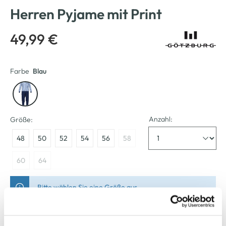
Herren Pyjame mit Print
49,99 €
Farbe
Blau
Anzahl:
Größe:
48
50
52
54
56
58
60
64
Bitte wählen Sie eine Größe aus
Verfügbar