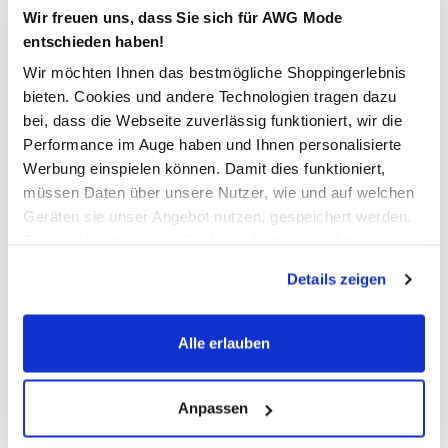
Wir freuen uns, dass Sie sich für AWG Mode
entschieden haben!
In den Warenkorb
Wir möchten Ihnen das bestmögliche Shoppingerlebnis
bieten. Cookies und andere Technologien tragen dazu
bei, dass die Webseite zuverlässig funktioniert, wir die
Schneller DHL Versand: in 1–3 Werktagen
Performance im Auge haben und Ihnen personalisierte
Kostenfreie Rücksendung innerhalb 14 Tage
Werbung einspielen können. Damit dies funktioniert,
müssen Daten über unsere Nutzer, wie und auf welchen
Kostenlose Filiallieferung in Ihre Wunschfiliale
Geräten sie unser Angebot nutzen, gespeichert werden.
Technisch notwendige Cookies, die zwingend für die
Bereitstellung der Funktionen der Webseite benötigt
Zur Wunschliste hinzufügen
Details zeigen
werden, werden bei der Nutzung der Webseite auf jeden
Fall gesetzt. Cookies von Drittanbietern für Analyse- oder
Trackingzwecke werden nur dann aktiviert, wenn Sie das
Alle erlauben
Herren Poloshirt mit langem Arm
entsprechende "Häkchen" setzen und auf "Auswahl
erlauben" bzw. "Alle erlauben" klicken. Mehr dazu
(einschließlich der Möglichkeit, die Einwilligungserklärung
Anpassen
sportives Poloshirt mit langem Arm von U.S. Polo Assn.
zu ändern oder zu widerrufen) erfahren Sie in unserem
mit Polokragen und kurzer Knopfleiste