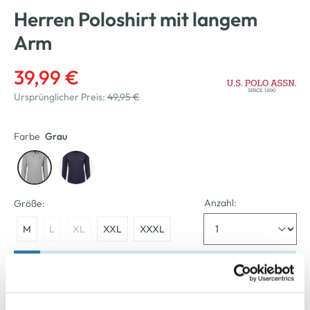
Herren Poloshirt mit langem
Arm
39,99 €
Ursprünglicher Preis:
49,95 €
Farbe
Grau
Anzahl:
Größe:
M
L
XL
XXL
XXXL
Bitte wählen Sie eine Größe aus
Verfügbar