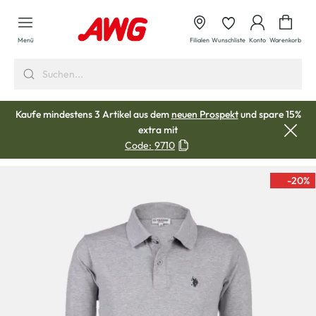
alt springen
Waren
Menü
Filialen
Wunschliste
Konto
Warenkorb
Kaufe mindestens 3 Artikel aus dem
neuen Prospekt
und spare 15%
extra mit
Code:
9710
-20
%