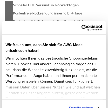
Schneller DHL Versand: in 1–3 Werktagen
Kostenfreie Rücksendung innerhalb 14 Tage
Kostenlose Filiallieferung in Ihre Wunschfiliale
Zur Wunschliste hinzufügen
Wir freuen uns, dass Sie sich für AWG Mode
entschieden haben!
Wir möchten Ihnen das bestmögliche Shoppingerlebnis
Herren Poloshirt mit langem Arm
bieten. Cookies und andere Technologien tragen dazu
bei, dass die Webseite zuverlässig funktioniert, wir die
sportives Poloshirt mit langem Arm von U.S. Polo Assn.
Performance im Auge haben und Ihnen personalisierte
mit Polokragen und kurzer Knopfleiste
Werbung einspielen können. Damit dies funktioniert,
schlichte Logo Stickerei auf linker Brustseite
müssen Daten über unsere Nutzer, wie und auf welchen
lange Ärmel mit Bündchen und Logostickerei
Geräten sie unser Angebot nutzen, gespeichert werden.
gerade Schnittfrorm mit Seitenschlitzen, farblich unterlegt
Technisch notwendige Cookies, die zwingend für die
super angenehmes Material
Bereitstellung der Funktionen der Webseite benötigt
für einen lässig eleganten Freizeitlook
Details zeigen