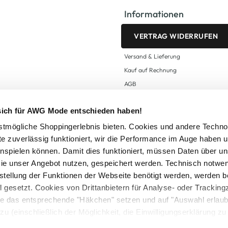
Informationen
VERTRAG WIDERRUFEN
Versand & Lieferung
Kauf auf Rechnung
AGB
Impressum
 sich für AWG Mode entschieden haben!
Zahlungsarten
Datenschutz
tmögliche Shoppingerlebnis bieten. Cookies und andere Techno
te zuverlässig funktioniert, wir die Performance im Auge haben 
AWG CARD Teilnahmebedingungen
inspielen können. Damit dies funktioniert, müssen Daten über un
ie unser Angebot nutzen, gespeichert werden. Technisch notwe
tstellung der Funktionen der Webseite benötigt werden, werden b
ll gesetzt. Cookies von Drittanbietern für Analyse- oder Tracki
Sie das entsprechende "Häkchen" setzen und auf "Auswahl erlaub
setzl. Mehrwertsteuer zzgl.
Versandkosten
und ggf. Nachnahmegebühren, wenn nicht
zu (einschließlich der Möglichkeit, die Einwilligungserklärung z
Logout
in unserem
Cookie-Hinweis
bzw. der
Datenschutzerklärung
.