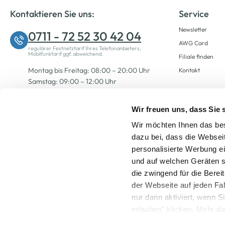
Kontaktieren Sie uns:
Service
Newsletter
0711 - 72 52 30 42 04
AWG Card
regulärer Festnetztarif Ihres Telefonanbieters,
Mobilfunktarif ggf. abweichend.
Filiale finden
Montag bis Freitag: 08:00 – 20:00 Uhr
Kontakt
Samstag: 09:00 – 12:00 Uhr
Wir freuen uns, dass Sie
Zum Kontaktformular
Wir möchten Ihnen das bes
dazu bei, dass die Websei
personalisierte Werbung e
und auf welchen Geräten s
die zwingend für die Berei
der Webseite auf jeden Fa
nur dann aktiviert, wenn 
Alle Preise inkl. ge
erlauben" klicken. Mehr da
widerrufen) erfahren Sie 