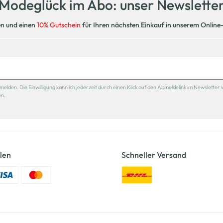
Modeglück im Abo: unser Newslette
en und einen
10% Gutschein
für Ihren nächsten Einkauf in unserem Online
den. Die Einwilligung kann ich jederzeit durch einen Klick auf den Abmeldelink im Newsletter 
en.
len
Schneller Versand