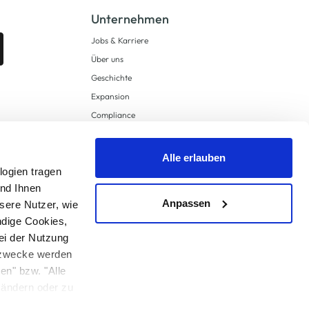
Unternehmen
Jobs & Karriere
Über uns
Geschichte
Expansion
Compliance
Lieferkettensorgfaltspflichten
Supply Chain Due Diligence
Alle erlauben
logien tragen
Barrierefreiheit
und Ihnen
Anpassen
sere Nutzer, wie
ndige Cookies,
ei der Nutzung
ngzwecke werden
en" bzw. "Alle
 anders angegeben.
u ändern oder zu