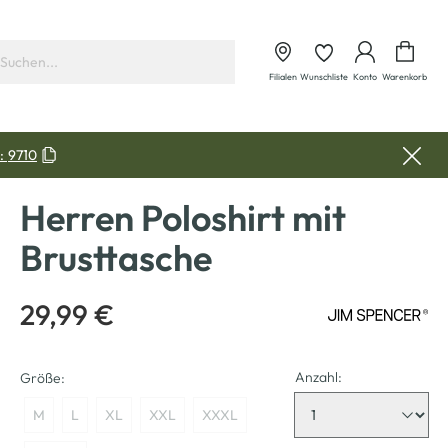
Waren
Filialen
Wunschliste
Konto
Warenkorb
:
9710
Herren Poloshirt mit
Brusttasche
29,99 €
Anzahl:
Größe:
M
L
XL
XXL
XXXL