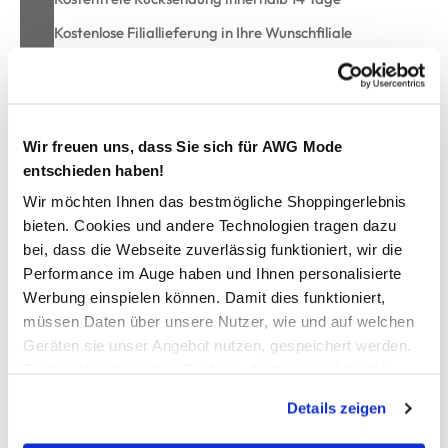
Kostenlose Filiallieferung in Ihre Wunschfiliale
Zur Wunschliste hinzufügen
Wir freuen uns, dass Sie sich für AWG Mode
entschieden haben!
Herren Pants im 5er Pack
Wir möchten Ihnen das bestmögliche Shoppingerlebnis
bieten. Cookies und andere Technologien tragen dazu
bei, dass die Webseite zuverlässig funktioniert, wir die
klassiche Pants von Jim Spencer
elastischer Gummibund
Performance im Auge haben und Ihnen personalisierte
eng anliegende Form
Werbung einspielen können. Damit dies funktioniert,
zwei mit Streifen und drei in uni
müssen Daten über unsere Nutzer, wie und auf welchen
bequemer Sitz durch Elasthan
Geräten sie unser Angebot nutzen, gespeichert werden.
mit hoher Wohlfühlgarantie
Technisch notwendige Cookies, die zwingend für die
Bereitstellung der Funktionen der Webseite benötigt
Details zeigen
werden, werden bei der Nutzung der Webseite auf jeden
AWG Artikelnummer
Fall gesetzt. Cookies von Drittanbietern für Analyse- oder