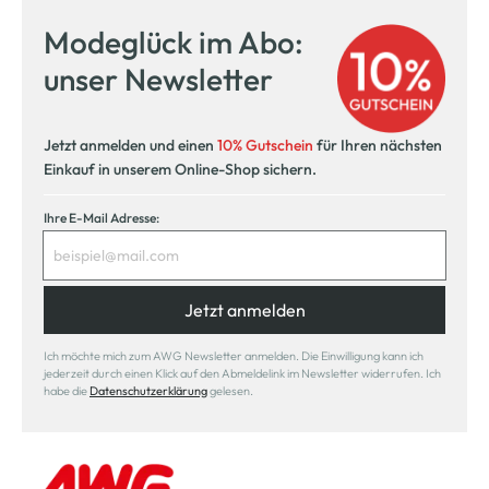
innerhalb 14 Tage
Modeglück im Abo:
Kostenlose Filiallieferung
unser Newsletter
in Ihre Wunschfiliale
Jetzt anmelden und einen
10% Gutschein
für Ihren nächsten
Einkauf in unserem Online-Shop sichern.
Ihre E-Mail Adresse:
Jetzt anmelden
Ich möchte mich zum AWG Newsletter anmelden. Die Einwilligung kann ich
jederzeit durch einen Klick auf den Abmeldelink im Newsletter widerrufen. Ich
habe die
Datenschutzerklärung
gelesen.