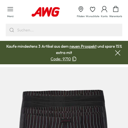
alt springen
Waren
Menü
Filialen
Wunschliste
Konto
Warenkorb
Kaufe mindestens 3 Artikel aus dem
neuen Prospekt
und spare 15%
extra mit
Code:
9710