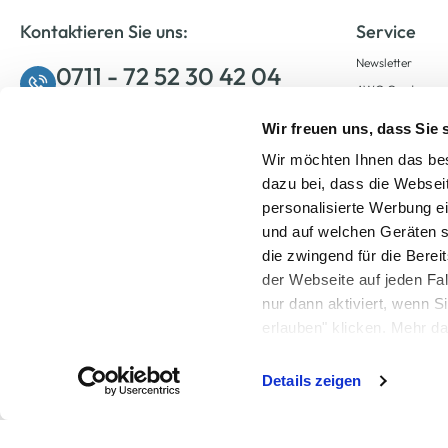
Kontaktieren Sie uns:
Service
Newsletter
0711 - 72 52 30 42 04
AWG Card
regulärer Festnetztarif Ihres Telefonanbieters,
Mobilfunktarif ggf. abweichend.
Filiale finden
Wir freuen uns, dass Sie
Montag bis Freitag: 08:00 – 20:00 Uhr
Kontakt
Wir möchten Ihnen das bes
Samstag: 09:00 – 12:00 Uhr
dazu bei, dass die Websei
personalisierte Werbung e
und auf welchen Geräten s
Zum Kontaktformular
die zwingend für die Berei
der Webseite auf jeden Fa
nur dann aktiviert, wenn 
erlauben" klicken. Mehr da
widerrufen) erfahren Sie 
Details zeigen
Alle Preise inkl. ge