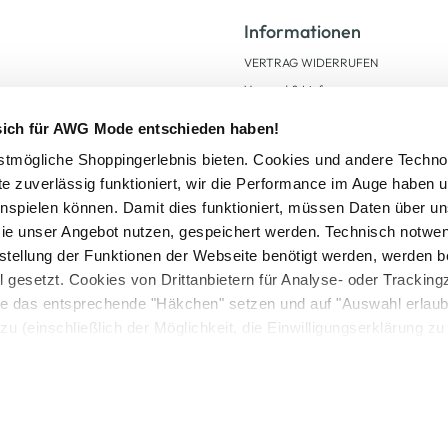
Informationen
VERTRAG WIDERRUFEN
Versand & Lieferung
Kauf auf Rechnung
 sich für AWG Mode entschieden haben!
AGB
tmögliche Shoppingerlebnis bieten. Cookies und andere Techno
Impressum
te zuverlässig funktioniert, wir die Performance im Auge haben 
Zahlungsarten
inspielen können. Damit dies funktioniert, müssen Daten über un
Datenschutz
ie unser Angebot nutzen, gespeichert werden. Technisch notwe
AWG CARD Teilnahmebedingungen
tstellung der Funktionen der Webseite benötigt werden, werden b
ll gesetzt. Cookies von Drittanbietern für Analyse- oder Tracki
Sie das entsprechende "Häkchen" setzen und auf "Auswahl erlaub
zu (einschließlich der Möglichkeit, die Einwilligungserklärung z
in unserem
Cookie-Hinweis
bzw. der
Datenschutzerklärung
.
setzl. Mehrwertsteuer zzgl.
Versandkosten
und ggf. Nachnahmegebühren, wenn nicht
Logout