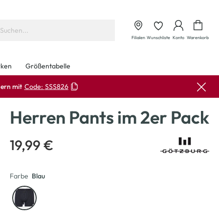
Waren
Filialen
Wunschliste
Konto
Warenkorb
ken
Größentabelle
ern mit
Code:
SSS826
Herren Pants im 2er Pack
19,99 €
Farbe
Blau