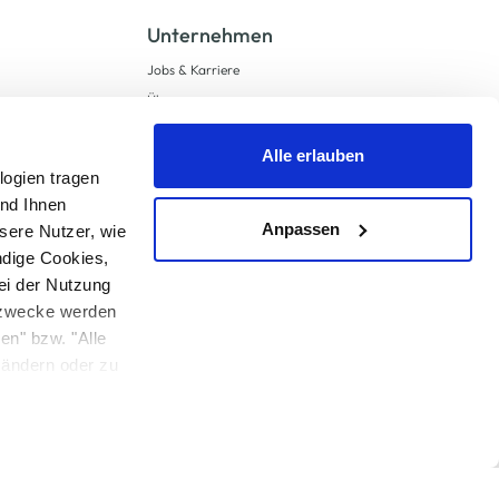
Unternehmen
Jobs & Karriere
Über uns
Geschichte
Alle erlauben
Expansion
logien tragen
Compliance
und Ihnen
Lieferkettensorgfaltspflichten
Anpassen
sere Nutzer, wie
Supply Chain Due Diligence
ndige Cookies,
Barrierefreiheit
ei der Nutzung
ngzwecke werden
en" bzw. "Alle
u ändern oder zu
 anders angegeben.