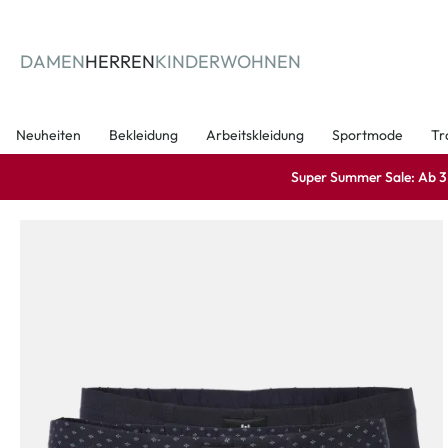
springen
Zur Hauptnavigation springen
DAMEN
HERREN
KINDER
WOHNEN
Neuheiten
Bekleidung
Arbeitskleidung
Sportmode
Tr
Super Summer Sale: Ab 3 A