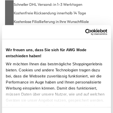
Schneller DHL Versand: in 1–3 Werktagen
Kostenfreie Rücksendung innerhalb 14 Tage
Kostenlose Filiallieferung in Ihre Wunschfiliale
Zur Wunschliste hinzufügen
Wir freuen uns, dass Sie sich für AWG Mode
entschieden haben!
Herren Outdoor Hemd "Hector"
Wir möchten Ihnen das bestmögliche Shoppingerlebnis
bieten. Cookies und andere Technologien tragen dazu
bei, dass die Webseite zuverlässig funktioniert, wir die
Maskulines Herrenhemd "Hector" von HERO by John
Performance im Auge haben und Ihnen personalisierte
Medoox
Großes Karomuster, Kentkragen und durchgehende
Werbung einspielen können. Damit dies funktioniert,
Knopfleiste
müssen Daten über unsere Nutzer, wie und auf welchen
Kurze Ärmel mit aufrollbaren Manschetten
Geräten sie unser Angebot nutzen, gespeichert werden.
Zwei aufgesetzte Brusttaschen mit Knopfverschluss
Technisch notwendige Cookies, die zwingend für die
Regular Fit für einen lässigen, entspannten Sitz
Bereitstellung der Funktionen der Webseite benötigt