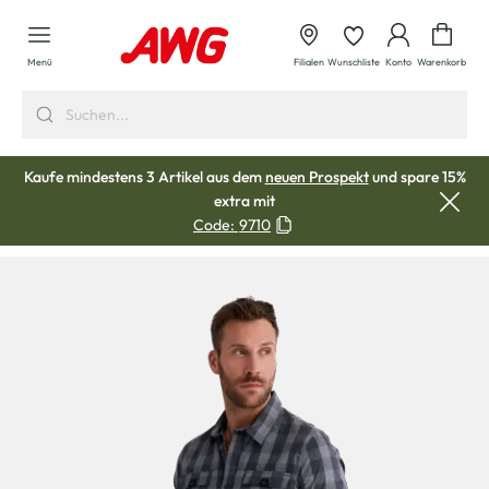
alt springen
Waren
Menü
Filialen
Wunschliste
Konto
Warenkorb
Kaufe mindestens 3 Artikel aus dem
neuen Prospekt
und spare 15%
extra mit
Code:
9710