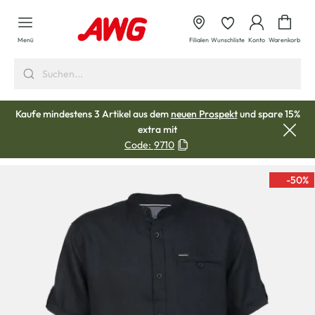
alt springen
Waren
Menü
Filialen
Wunschliste
Konto
Warenkorb
Kaufe mindestens 3 Artikel aus dem
neuen Prospekt
und spare 15%
extra mit
Code:
9710
-50
%