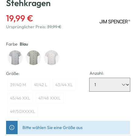
Stehkragen
19,99 €
Ursprünglicher Preis:
39,99 €
Farbe
Blau
Anzahl:
Größe:
39/40 M
41/42 L
43/44 XL
45/46 XXL
47/48 XXXL
49/50XXXXL
Bitte wählen Sie eine Größe aus