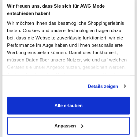
Verfügbar
Wir freuen uns, dass Sie sich für AWG Mode
entschieden haben!
In den Warenkorb
Wir möchten Ihnen das bestmögliche Shoppingerlebnis
bieten. Cookies und andere Technologien tragen dazu
bei, dass die Webseite zuverlässig funktioniert, wir die
Schneller DHL Versand: in 1–3 Werktagen
Performance im Auge haben und Ihnen personalisierte
Kostenfreie Rücksendung innerhalb 14 Tage
Werbung einspielen können. Damit dies funktioniert,
müssen Daten über unsere Nutzer, wie und auf welchen
Kostenlose Filiallieferung in Ihre Wunschfiliale
Geräten sie unser Angebot nutzen, gespeichert werden.
Technisch notwendige Cookies, die zwingend für die
Bereitstellung der Funktionen der Webseite benötigt
Details zeigen
Zur Wunschliste hinzufügen
werden, werden bei der Nutzung der Webseite auf jeden
Fall gesetzt. Cookies von Drittanbietern für Analyse- oder
Trackingzwecke werden nur dann aktiviert, wenn Sie das
Alle erlauben
entsprechende "Häkchen" setzen und auf "Auswahl
Herren Leichtsteppweste
erlauben" bzw. "Alle erlauben" klicken. Mehr dazu
(einschließlich der Möglichkeit, die Einwilligungserklärung
Anpassen
Schicke Steppweste von Southern Territory
zu ändern oder zu widerrufen) erfahren Sie in unserem
Stehkragen mit Zierreißverschluss