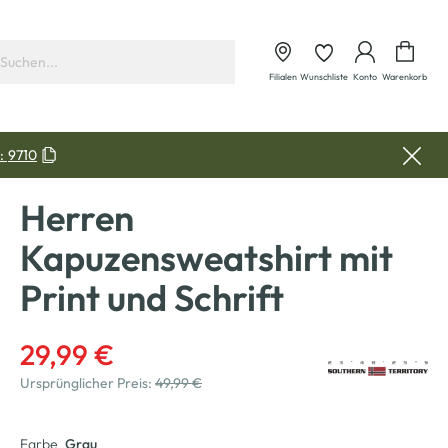
Waren
Filialen
Wunschliste
Konto
Warenkorb
:
9710
Herren
Kapuzensweatshirt mit
Print und Schrift
29,99 €
Ursprünglicher Preis:
49,99 €
Farbe
Grau