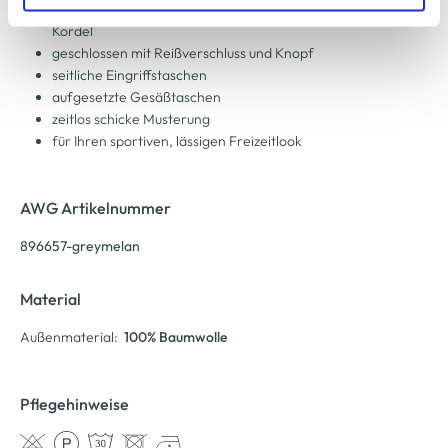
zu ändern oder zu widerrufen) erfahren Sie in unserem
elastischer Bund mit Gürtelschlaufen und integrierter
Cookie-Hinweis
bzw. der
Datenschutzerklärung
.
Kordel
geschlossen mit Reißverschluss und Knopf
seitliche Eingriffstaschen
aufgesetzte Gesäßtaschen
zeitlos schicke Musterung
für Ihren sportiven, lässigen Freizeitlook
AWG Artikelnummer
896657-greymelan
Material
Außenmaterial:
100% Baumwolle
Pflegehinweise