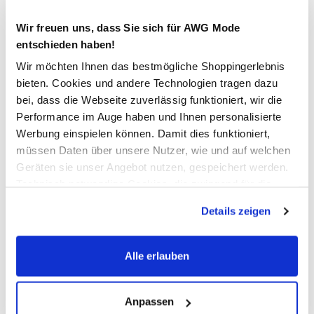
Verfügbar
Wir freuen uns, dass Sie sich für AWG Mode
entschieden haben!
In den Warenkorb
Wir möchten Ihnen das bestmögliche Shoppingerlebnis
bieten. Cookies und andere Technologien tragen dazu
bei, dass die Webseite zuverlässig funktioniert, wir die
Schneller DHL Versand: in 1–3 Werktagen
Performance im Auge haben und Ihnen personalisierte
Kostenfreie Rücksendung innerhalb 14 Tage
Werbung einspielen können. Damit dies funktioniert,
müssen Daten über unsere Nutzer, wie und auf welchen
Kostenlose Filiallieferung in Ihre Wunschfiliale
Geräten sie unser Angebot nutzen, gespeichert werden.
Technisch notwendige Cookies, die zwingend für die
Bereitstellung der Funktionen der Webseite benötigt
Zur Wunschliste hinzufügen
Details zeigen
werden, werden bei der Nutzung der Webseite auf jeden
Fall gesetzt. Cookies von Drittanbietern für Analyse- oder
Trackingzwecke werden nur dann aktiviert, wenn Sie das
Alle erlauben
Herren Jerseyhose mit Bindekordel
entsprechende "Häkchen" setzen und auf "Auswahl
erlauben" bzw. "Alle erlauben" klicken. Mehr dazu
(einschließlich der Möglichkeit, die Einwilligungserklärung
Anpassen
schicke Jerseyhose von Jim Spencer