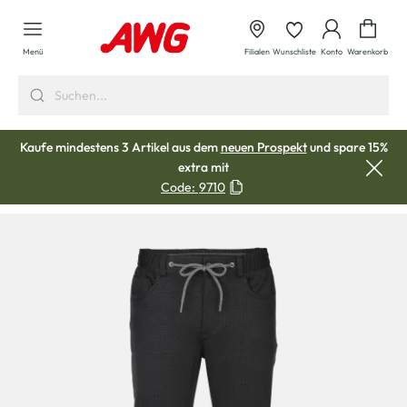
alt springen
Waren
Menü
Filialen
Wunschliste
Konto
Warenkorb
Kaufe mindestens 3 Artikel aus dem
neuen Prospekt
und spare 15%
extra mit
Code:
9710