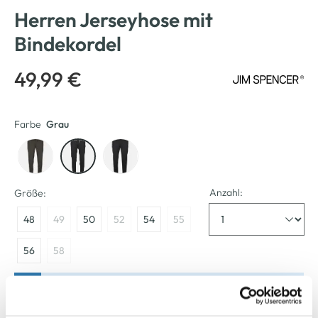
Herren Jerseyhose mit
Bindekordel
49,99 €
Farbe
Grau
Anzahl:
Größe:
48
49
50
52
54
55
56
58
Bitte wählen Sie eine Größe aus