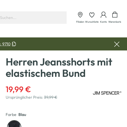
Waren
Filialen
Wunschliste
Konto
Warenkorb
:
9710
Herren Jeansshorts mit
elastischem Bund
19,99 €
Ursprünglicher Preis:
39,99 €
Farbe
Blau