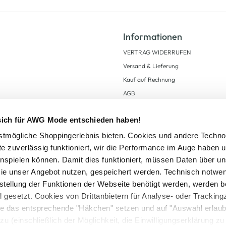
Informationen
VERTRAG WIDERRUFEN
Versand & Lieferung
Kauf auf Rechnung
AGB
Impressum
 sich für AWG Mode entschieden haben!
Zahlungsarten
Datenschutz
tmögliche Shoppingerlebnis bieten. Cookies und andere Techno
te zuverlässig funktioniert, wir die Performance im Auge haben 
AWG CARD Teilnahmebedingungen
inspielen können. Damit dies funktioniert, müssen Daten über un
ie unser Angebot nutzen, gespeichert werden. Technisch notwe
tstellung der Funktionen der Webseite benötigt werden, werden b
ll gesetzt. Cookies von Drittanbietern für Analyse- oder Tracki
Sie das entsprechende "Häkchen" setzen und auf "Auswahl erlaub
setzl. Mehrwertsteuer zzgl.
Versandkosten
und ggf. Nachnahmegebühren, wenn nicht
zu (einschließlich der Möglichkeit, die Einwilligungserklärung z
Logout