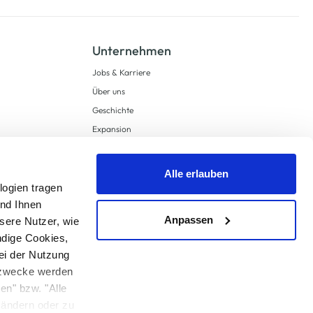
Unternehmen
Jobs & Karriere
Über uns
Geschichte
Expansion
Compliance
Lieferkettensorgfaltspflichten
Alle erlauben
Supply Chain Due Diligence
logien tragen
und Ihnen
Barrierefreiheit
Anpassen
sere Nutzer, wie
ndige Cookies,
ei der Nutzung
ngzwecke werden
en" bzw. "Alle
 anders angegeben.
u ändern oder zu