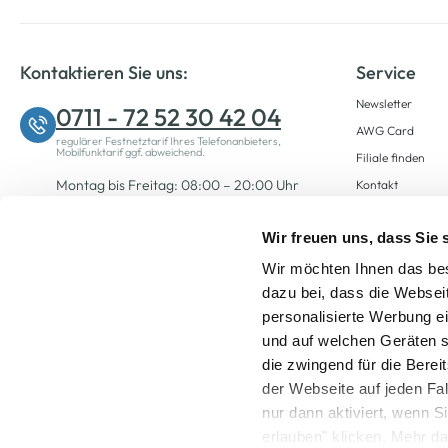
Kontaktieren Sie uns:
Service
Newsletter
0711 - 72 52 30 42 04
AWG Card
regulärer Festnetztarif Ihres Telefonanbieters,
Mobilfunktarif ggf. abweichend.
Filiale finden
Montag bis Freitag: 08:00 – 20:00 Uhr
Kontakt
Samstag: 09:00 – 12:00 Uhr
Wir freuen uns, dass Sie
Wir möchten Ihnen das bes
Zum Kontaktformular
dazu bei, dass die Websei
personalisierte Werbung e
und auf welchen Geräten s
die zwingend für die Berei
der Webseite auf jeden Fa
nur dann aktiviert, wenn 
Alle Preise inkl. ge
erlauben" klicken. Mehr da