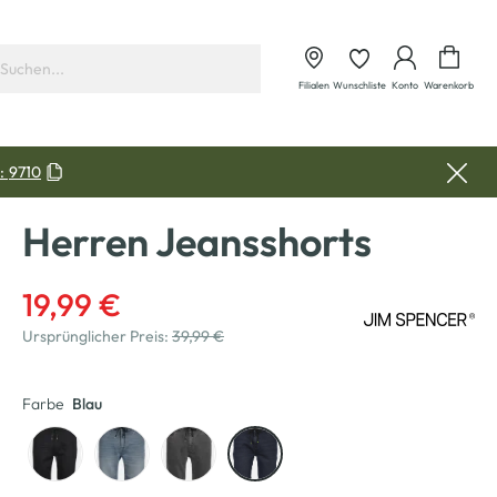
Waren
Filialen
Wunschliste
Konto
Warenkorb
:
9710
Herren Jeansshorts
19,99 €
Ursprünglicher Preis:
39,99 €
Farbe
Blau