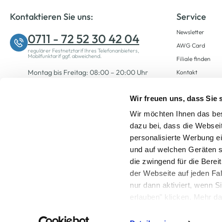
Kontaktieren Sie uns:
Service
Newsletter
0711 - 72 52 30 42 04
AWG Card
regulärer Festnetztarif Ihres Telefonanbieters,
Mobilfunktarif ggf. abweichend.
Filiale finden
Montag bis Freitag: 08:00 – 20:00 Uhr
Kontakt
Samstag: 09:00 – 12:00 Uhr
Wir freuen uns, dass Sie
Wir möchten Ihnen das bes
Zum Kontaktformular
dazu bei, dass die Websei
personalisierte Werbung e
und auf welchen Geräten s
die zwingend für die Berei
der Webseite auf jeden Fa
nur dann aktiviert, wenn 
Alle Preise inkl. ge
erlauben" klicken. Mehr da
widerrufen) erfahren Sie 