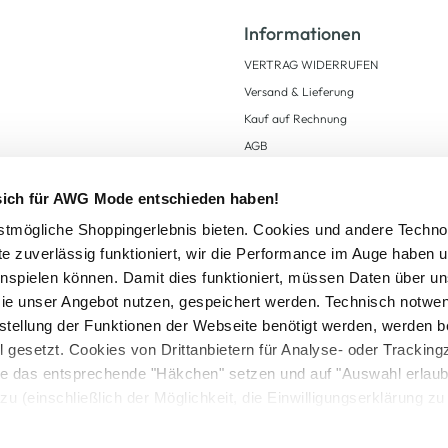
Informationen
VERTRAG WIDERRUFEN
Versand & Lieferung
Kauf auf Rechnung
AGB
Impressum
 sich für AWG Mode entschieden haben!
Zahlungsarten
Datenschutz
tmögliche Shoppingerlebnis bieten. Cookies und andere Techno
te zuverlässig funktioniert, wir die Performance im Auge haben 
AWG CARD Teilnahmebedingungen
inspielen können. Damit dies funktioniert, müssen Daten über un
ie unser Angebot nutzen, gespeichert werden. Technisch notwe
tstellung der Funktionen der Webseite benötigt werden, werden b
ll gesetzt. Cookies von Drittanbietern für Analyse- oder Tracki
Sie das entsprechende "Häkchen" setzen und auf "Auswahl erlaub
setzl. Mehrwertsteuer zzgl.
Versandkosten
und ggf. Nachnahmegebühren, wenn nicht
zu (einschließlich der Möglichkeit, die Einwilligungserklärung z
Logout
in unserem
Cookie-Hinweis
bzw. der
Datenschutzerklärung
.