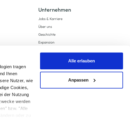
Unternehmen
Jobs & Karriere
Über uns
Geschichte
Expansion
Compliance
Lieferkettensorgfaltspflichten
Alle erlauben
Supply Chain Due Diligence
logien tragen
und Ihnen
Barrierefreiheit
Anpassen
sere Nutzer, wie
ndige Cookies,
ei der Nutzung
ngzwecke werden
en" bzw. "Alle
 anders angegeben.
u ändern oder zu