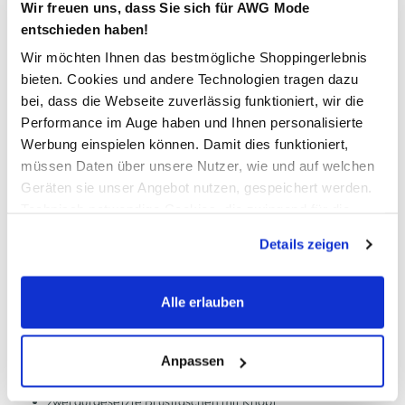
Wir freuen uns, dass Sie sich für AWG Mode
In den Warenkorb
entschieden haben!
Wir möchten Ihnen das bestmögliche Shoppingerlebnis
bieten. Cookies und andere Technologien tragen dazu
Schneller DHL Versand: in 1–3 Werktagen
bei, dass die Webseite zuverlässig funktioniert, wir die
Kostenfreie Rücksendung innerhalb 14 Tage
Performance im Auge haben und Ihnen personalisierte
Kostenlose Filiallieferung in Ihre Wunschfiliale
Werbung einspielen können. Damit dies funktioniert,
müssen Daten über unsere Nutzer, wie und auf welchen
Geräten sie unser Angebot nutzen, gespeichert werden.
Technisch notwendige Cookies, die zwingend für die
Zur Wunschliste hinzufügen
Bereitstellung der Funktionen der Webseite benötigt
Details zeigen
werden, werden bei der Nutzung der Webseite auf jeden
Fall gesetzt. Cookies von Drittanbietern für Analyse- oder
Herren Jeanshemd
Trackingzwecke werden nur dann aktiviert, wenn Sie das
Alle erlauben
entsprechende "Häkchen" setzen und auf "Auswahl
erlauben" bzw. "Alle erlauben" klicken. Mehr dazu
lässiges Jeanshemd von Tom Tailor
(einschließlich der Möglichkeit, die Einwilligungserklärung
Anpassen
mit klassischem Kentkragen
durchgehend mit Knöpfen geschlossen
zu ändern oder zu widerrufen) erfahren Sie in unserem
zwei aufgesetzte Brusttaschen mit Knopf
Cookie-Hinweis
bzw. der
Datenschutzerklärung
.