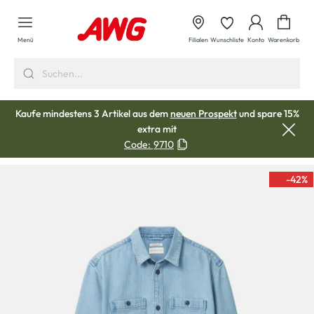
alt springen
Waren
Menü
Filialen
Wunschliste
Konto
Warenkorb
Kaufe mindestens 3 Artikel aus dem
neuen Prospekt
und spare 15%
extra mit
Code:
9710
-42
%