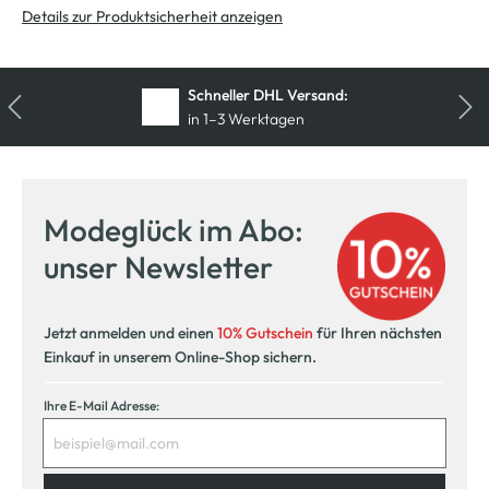
Details zur Produktsicherheit anzeigen
Schneller DHL Versand:
in 1–3 Werktagen
Kostenfreie Rücksendung
innerhalb 14 Tage
Modeglück im Abo:
Kostenlose Filiallieferung
unser Newsletter
in Ihre Wunschfiliale
Jetzt anmelden und einen
10% Gutschein
für Ihren nächsten
Einkauf in unserem Online-Shop sichern.
Ihre E-Mail Adresse: