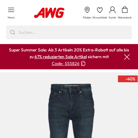
alt springen
Waren
Menü
Filialen
Wunschliste
Konto
Warenkorb
Super Summer Sale: Ab 3 Artikeln 20% Extra-Rabatt auf alle bis
zu
67% reduzierten Sale Artikel
sichern mit
Code:
SSS826
-40
%