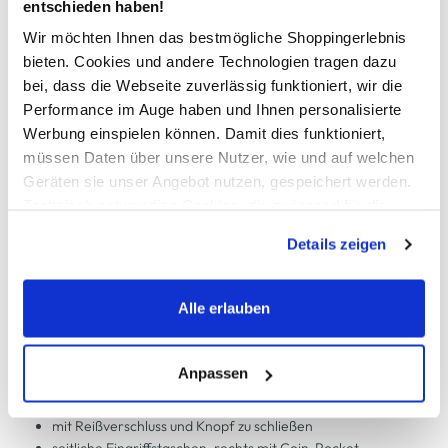
entschieden haben!
Wir möchten Ihnen das bestmögliche Shoppingerlebnis
In den Warenkorb
bieten. Cookies und andere Technologien tragen dazu
bei, dass die Webseite zuverlässig funktioniert, wir die
Performance im Auge haben und Ihnen personalisierte
Schneller DHL Versand: in 1–3 Werktagen
Werbung einspielen können. Damit dies funktioniert,
Kostenfreie Rücksendung innerhalb 14 Tage
müssen Daten über unsere Nutzer, wie und auf welchen
Geräten sie unser Angebot nutzen, gespeichert werden.
Kostenlose Filiallieferung in Ihre Wunschfiliale
Technisch notwendige Cookies, die zwingend für die
Bereitstellung der Funktionen der Webseite benötigt
Details zeigen
werden, werden bei der Nutzung der Webseite auf jeden
Zur Wunschliste hinzufügen
Fall gesetzt. Cookies von Drittanbietern für Analyse- oder
Trackingzwecke werden nur dann aktiviert, wenn Sie das
Alle erlauben
entsprechende "Häkchen" setzen und auf "Auswahl
Herren Jeans in dunkler Waschung
erlauben" bzw. "Alle erlauben" klicken. Mehr dazu
(einschließlich der Möglichkeit, die Einwilligungserklärung
Anpassen
zu ändern oder zu widerrufen) erfahren Sie in unserem
lässige Jeans von Southern Territory
Cookie-Hinweis
bzw. der
Datenschutzerklärung
.
mit Reißverschluss und Knopf zu schließen