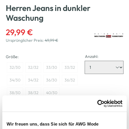
Herren Jeans in dunkler
Waschung
29,99 €
Ursprünglicher Preis:
49,99 €
Anzahl:
Größe:
32/30
32/32
33/30
33/32
34/30
34/32
36/30
36/32
38/30
38/32
40/30
Bitte wählen Sie eine Größe aus
Wir freuen uns, dass Sie sich für AWG Mode
Nicht mehr für den Versand verfügbar