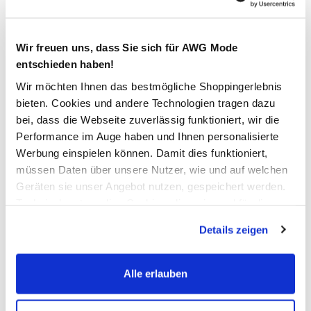
38/30
38/32
38/34
40/30
40/32
42/30
Wir freuen uns, dass Sie sich für AWG Mode
entschieden haben!
Bitte wählen Sie eine Größe aus
Wir möchten Ihnen das bestmögliche Shoppingerlebnis
bieten. Cookies und andere Technologien tragen dazu
Verfügbar
bei, dass die Webseite zuverlässig funktioniert, wir die
Performance im Auge haben und Ihnen personalisierte
Werbung einspielen können. Damit dies funktioniert,
In den Warenkorb
müssen Daten über unsere Nutzer, wie und auf welchen
Geräten sie unser Angebot nutzen, gespeichert werden.
Schneller DHL Versand: in 1–3 Werktagen
Technisch notwendige Cookies, die zwingend für die
Bereitstellung der Funktionen der Webseite benötigt
Kostenfreie Rücksendung innerhalb 14 Tage
Details zeigen
werden, werden bei der Nutzung der Webseite auf jeden
Kostenlose Filiallieferung in Ihre Wunschfiliale
Fall gesetzt. Cookies von Drittanbietern für Analyse- oder
Trackingzwecke werden nur dann aktiviert, wenn Sie das
Alle erlauben
entsprechende "Häkchen" setzen und auf "Auswahl
erlauben" bzw. "Alle erlauben" klicken. Mehr dazu
Zur Wunschliste hinzufügen