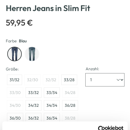
Herren Jeans in Slim Fit
59,95 €
Farbe
Blau
Anzahl:
Größe:
31/32
32/30
32/32
33/28
33/30
33/32
33/34
34/28
34/30
34/32
34/34
36/28
36/30
36/32
36/34
38/28