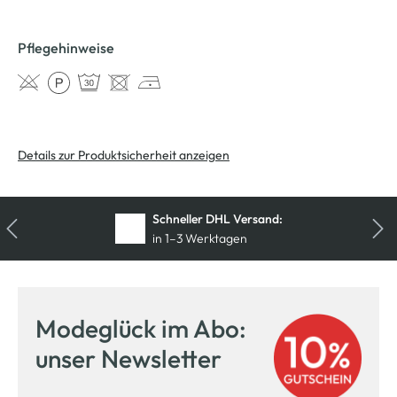
Pflegehinweise
Details zur Produktsicherheit anzeigen
Schneller DHL Versand:
in 1–3 Werktagen
Kostenfreie Rücksendung
innerhalb 14 Tage
Modeglück im Abo:
Kostenlose Filiallieferung
unser Newsletter
in Ihre Wunschfiliale