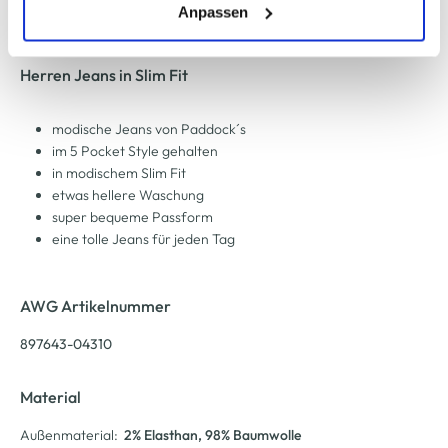
(einschließlich der Möglichkeit, die Einwilligungserklärung
Anpassen
zu ändern oder zu widerrufen) erfahren Sie in unserem
Cookie-Hinweis
bzw. der
Datenschutzerklärung
.
Herren Jeans in Slim Fit
modische Jeans von Paddock´s
im 5 Pocket Style gehalten
in modischem Slim Fit
etwas hellere Waschung
super bequeme Passform
eine tolle Jeans für jeden Tag
AWG Artikelnummer
897643-04310
Material
Außenmaterial:
2% Elasthan
, 98% Baumwolle