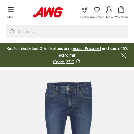
alt springen
Waren
Menü
Filialen
Wunschliste
Konto
Warenkorb
Kaufe mindestens 3 Artikel aus dem
neuen Prospekt
und spare 15%
extra mit
Code:
9710