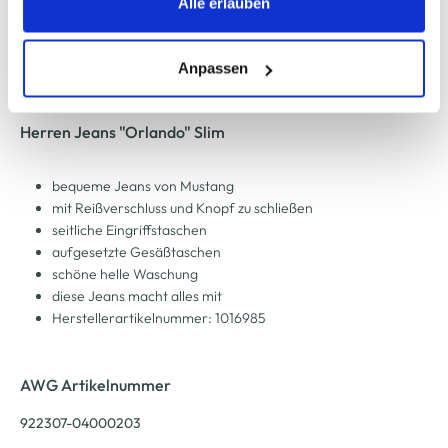
Alle erlauben
entsprechende "Häkchen" setzen und auf "Auswahl
erlauben" bzw. "Alle erlauben" klicken. Mehr dazu
Zur Wunschliste hinzufügen
(einschließlich der Möglichkeit, die Einwilligungserklärung
Anpassen
zu ändern oder zu widerrufen) erfahren Sie in unserem
Cookie-Hinweis
bzw. der
Datenschutzerklärung
.
Herren Jeans "Orlando" Slim
bequeme Jeans von Mustang
mit Reißverschluss und Knopf zu schließen
seitliche Eingriffstaschen
aufgesetzte Gesäßtaschen
schöne helle Waschung
diese Jeans macht alles mit
Herstellerartikelnummer: 1016985
AWG Artikelnummer
922307-04000203