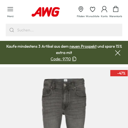
alt springen
Waren
Menü
Filialen
Wunschliste
Konto
Warenkorb
Kaufe mindestens 3 Artikel aus dem
neuen Prospekt
und spare 15%
extra mit
Code:
9710
-47
%