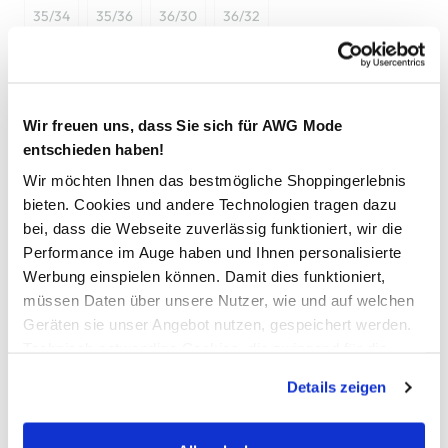
35/34
35/36
36/30
36/32
36/34
36/36
38/30
38/32
38/34
38/36
40/32
40/34
Wir freuen uns, dass Sie sich für AWG Mode
entschieden haben!
Bitte wählen Sie eine Größe aus
Wir möchten Ihnen das bestmögliche Shoppingerlebnis
bieten. Cookies und andere Technologien tragen dazu
Nicht mehr für den Versand verfügbar
bei, dass die Webseite zuverlässig funktioniert, wir die
Performance im Auge haben und Ihnen personalisierte
Werbung einspielen können. Damit dies funktioniert,
In den Warenkorb
müssen Daten über unsere Nutzer, wie und auf welchen
Geräten sie unser Angebot nutzen, gespeichert werden.
Schneller DHL Versand: in 1–3 Werktagen
Technisch notwendige Cookies, die zwingend für die
Bereitstellung der Funktionen der Webseite benötigt
Kostenfreie Rücksendung innerhalb 14 Tage
Details zeigen
werden, werden bei der Nutzung der Webseite auf jeden
Kostenlose Filiallieferung in Ihre Wunschfiliale
Fall gesetzt. Cookies von Drittanbietern für Analyse- oder
Trackingzwecke werden nur dann aktiviert, wenn Sie das