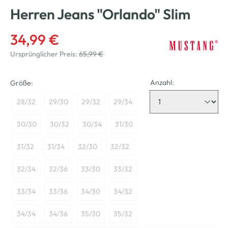
Herren Jeans "Orlando" Slim
34,99 €
Ursprünglicher Preis:
65,99 €
Anzahl:
Größe:
28/32
29/30
29/32
29/34
30/30
30/32
30/34
31/30
31/32
31/34
32/30
32/32
32/34
32/36
33/30
33/32
33/34
33/36
34/30
34/32
34/34
34/36
35/30
35/32