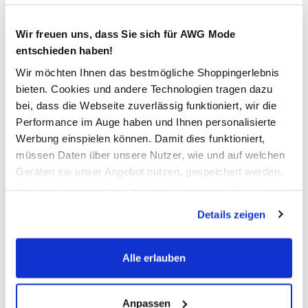
Bitte wählen Sie eine Größe aus
Wir freuen uns, dass Sie sich für AWG Mode
entschieden haben!
Verfügbar
Wir möchten Ihnen das bestmögliche Shoppingerlebnis
bieten. Cookies und andere Technologien tragen dazu
In den Warenkorb
bei, dass die Webseite zuverlässig funktioniert, wir die
Performance im Auge haben und Ihnen personalisierte
Werbung einspielen können. Damit dies funktioniert,
Schneller DHL Versand: in 1–3 Werktagen
müssen Daten über unsere Nutzer, wie und auf welchen
Kostenfreie Rücksendung innerhalb 14 Tage
Geräten sie unser Angebot nutzen, gespeichert werden.
Technisch notwendige Cookies, die zwingend für die
Kostenlose Filiallieferung in Ihre Wunschfiliale
Bereitstellung der Funktionen der Webseite benötigt
Details zeigen
werden, werden bei der Nutzung der Webseite auf jeden
Fall gesetzt. Cookies von Drittanbietern für Analyse- oder
Zur Wunschliste hinzufügen
Trackingzwecke werden nur dann aktiviert, wenn Sie das
Alle erlauben
entsprechende "Häkchen" setzen und auf "Auswahl
erlauben" bzw. "Alle erlauben" klicken. Mehr dazu
(einschließlich der Möglichkeit, die Einwilligungserklärung
Anpassen
Herren Jeans Marc im 5-Pocket-Stil