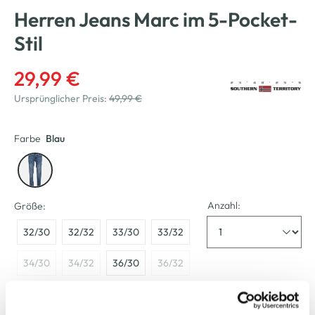
Herren Jeans Marc im 5-Pocket-
Stil
29,99 €
Ursprünglicher Preis:
49,99 €
Farbe
Blau
Anzahl:
Größe:
32/30
32/32
33/30
33/32
34/30
34/32
36/30
36/32
38/30
38/32
40/30
40/32