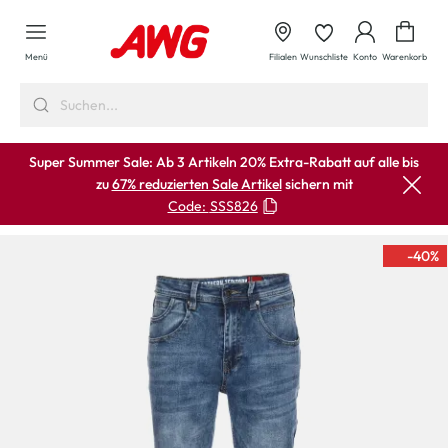
alt springen
Waren
Menü
Filialen
Wunschliste
Konto
Warenkorb
Super Summer Sale: Ab 3 Artikeln 20% Extra-Rabatt auf alle bis
zu
67% reduzierten Sale Artikel
sichern mit
Code:
SSS826
-40
%