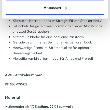
erlauben" bzw. "Alle erlauben" klicken. Mehr dazu
Herren Jeans "Frisco"
(einschließlich der Möglichkeit, die Einwilligungserklärung
Anpassen
zu ändern oder zu widerrufen) erfahren Sie in unserem
Cookie-Hinweis
bzw. der
Datenschutzerklärung
.
Klassische Herren-Jeans im Straight Fit von Stooker HAKA
5-Pocket-Design mit zwei Fronttaschen, einer Münztasche
und zwei Gesäßtaschen
Mittlere Leibhöhe für eine bequeme Passform
Gerade geschnittenes Bein für einen zeitlosen Look
Hochwertige Premium-Stretchqualität für optimale
Bewegungsfreiheit
Vielseitig kombinierbar – ideal für Alltag und Freizeit
AWG Artikelnummer
911380-09502
Material
Außenmaterial:
1% Elasthan
, 99% Baumwolle