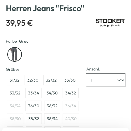
Herren Jeans "Frisco"
39,95 €
Farbe
Grau
Anzahl:
Größe:
31/32
32/30
32/32
33/30
33/32
33/34
34/30
34/32
34/34
36/30
36/32
36/34
38/30
38/32
38/34
40/30