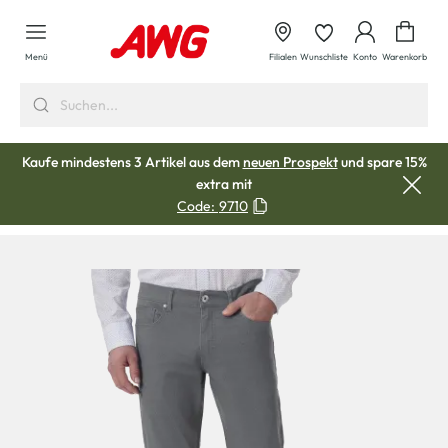
alt springen
Waren
Menü
Filialen
Wunschliste
Konto
Warenkorb
Kaufe mindestens 3 Artikel aus dem
neuen Prospekt
und spare 15%
extra mit
Code:
9710