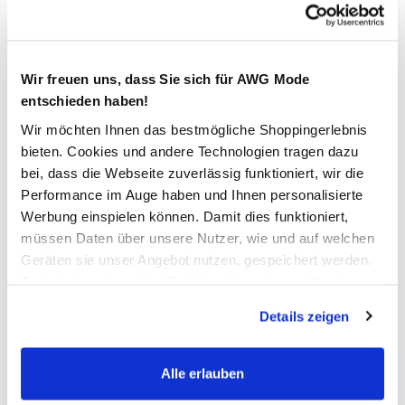
40/32
42/30
42/32
44/32
Bitte wählen Sie eine Größe aus
Wir freuen uns, dass Sie sich für AWG Mode
entschieden haben!
Verfügbar
Wir möchten Ihnen das bestmögliche Shoppingerlebnis
bieten. Cookies und andere Technologien tragen dazu
In den Warenkorb
bei, dass die Webseite zuverlässig funktioniert, wir die
Performance im Auge haben und Ihnen personalisierte
Werbung einspielen können. Damit dies funktioniert,
Schneller DHL Versand: in 1–3 Werktagen
müssen Daten über unsere Nutzer, wie und auf welchen
Kostenfreie Rücksendung innerhalb 14 Tage
Geräten sie unser Angebot nutzen, gespeichert werden.
Technisch notwendige Cookies, die zwingend für die
Kostenlose Filiallieferung in Ihre Wunschfiliale
Bereitstellung der Funktionen der Webseite benötigt
Details zeigen
werden, werden bei der Nutzung der Webseite auf jeden
Fall gesetzt. Cookies von Drittanbietern für Analyse- oder
Zur Wunschliste hinzufügen
Trackingzwecke werden nur dann aktiviert, wenn Sie das
Alle erlauben
entsprechende "Häkchen" setzen und auf "Auswahl