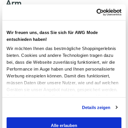
Arm
9,99 €
Ursprünglicher Preis:
14,99 €
Wir freuen uns, dass Sie sich für AWG Mode
entschieden haben!
Farbe
Weiß
Wir möchten Ihnen das bestmögliche Shoppingerlebnis
bieten. Cookies und andere Technologien tragen dazu
bei, dass die Webseite zuverlässig funktioniert, wir die
Anzahl:
Performance im Auge haben und Ihnen personalisierte
Größe:
Werbung einspielen können. Damit dies funktioniert,
M
L
XL
XXL
XXXL
müssen Daten über unsere Nutzer, wie und auf welchen
Geräten sie unser Angebot nutzen, gespeichert werden.
XXXXL
Technisch notwendige Cookies, die zwingend für die
Bereitstellung der Funktionen der Webseite benötigt
Bitte wählen Sie eine Größe aus
Details zeigen
werden, werden bei der Nutzung der Webseite auf jeden
Fall gesetzt. Cookies von Drittanbietern für Analyse- oder
Verfügbar
Trackingzwecke werden nur dann aktiviert, wenn Sie das
Alle erlauben