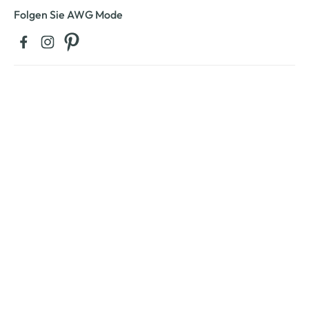
Folgen Sie AWG Mode
Kontaktieren Sie uns:
0711 - 72 52 30 42 04
regulärer Festnetztarif Ihres Telefonanbieters, Mobilfunktarif ggf.
abweichend.
Montag bis Freitag: 08:00 – 20:00 Uhr
Samstag: 09:00 – 12:00 Uhr
Zum Kontaktformular
Service