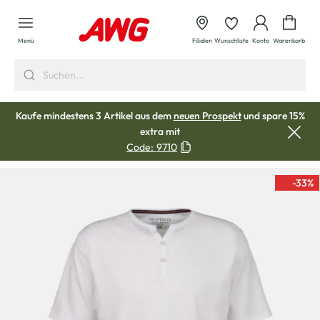
alt springen
Waren
Menü
Filialen
Wunschliste
Konto
Warenkorb
Kaufe mindestens 3 Artikel aus dem
neuen Prospekt
und spare 15%
extra mit
Code:
9710
-33
%