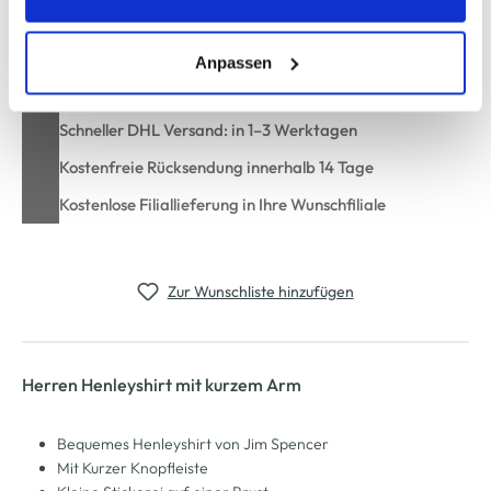
entsprechende "Häkchen" setzen und auf "Auswahl
erlauben" bzw. "Alle erlauben" klicken. Mehr dazu
In den Warenkorb
(einschließlich der Möglichkeit, die Einwilligungserklärung
Anpassen
zu ändern oder zu widerrufen) erfahren Sie in unserem
Cookie-Hinweis
bzw. der
Datenschutzerklärung
.
Schneller DHL Versand: in 1–3 Werktagen
Kostenfreie Rücksendung innerhalb 14 Tage
Kostenlose Filiallieferung in Ihre Wunschfiliale
Zur Wunschliste hinzufügen
Herren Henleyshirt mit kurzem Arm
Bequemes Henleyshirt von Jim Spencer
Mit Kurzer Knopfleiste