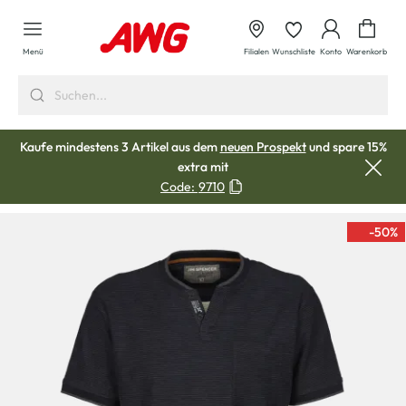
alt springen
Waren
Menü
Filialen
Wunschliste
Konto
Warenkorb
Kaufe mindestens 3 Artikel aus dem
neuen Prospekt
und spare 15%
extra mit
Code:
9710
-50
%