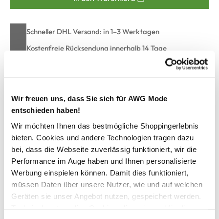
Schneller DHL Versand: in 1–3 Werktagen
Kostenfreie Rücksendung innerhalb 14 Tage
Kostenlose Filiallieferung in Ihre Wunschfiliale
Wir freuen uns, dass Sie sich für AWG Mode
Zur Wunschliste hinzufügen
entschieden haben!
Wir möchten Ihnen das bestmögliche Shoppingerlebnis
bieten. Cookies und andere Technologien tragen dazu
Herren Henleyshirt in melierter Streifenoptik
bei, dass die Webseite zuverlässig funktioniert, wir die
Performance im Auge haben und Ihnen personalisierte
modisches Henleyshirt von Jim Spencer
Werbung einspielen können. Damit dies funktioniert,
Flachstrickumrandung am Ausschnitt und an den Ärmeln
müssen Daten über unsere Nutzer, wie und auf welchen
kurze Knopfleiste
Geräten sie unser Angebot nutzen, gespeichert werden.
aufgestezte Brusttasche
Technisch notwendige Cookies, die zwingend für die
kleine Seitenschlitze am Saumende